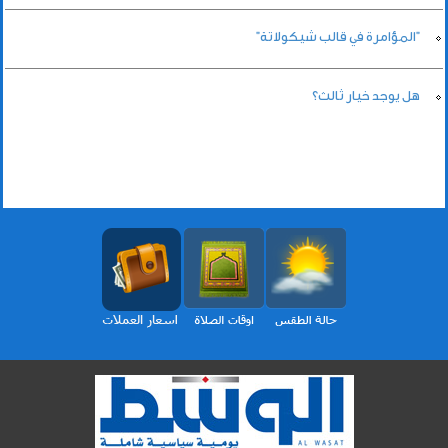
"المؤامرة في قالب شيكولاتة"
هل يوجد خيار ثالث؟