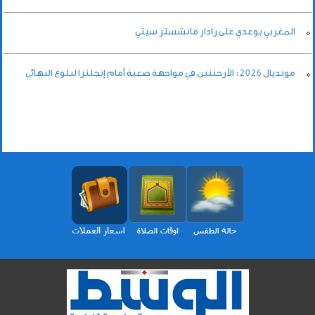
المغربي بوعدي على رادار مانشستر سيتي
مونديال 2026: الأرجنتين في مواجهة صعبة أمام إنجلترا لبلوغ النهائي