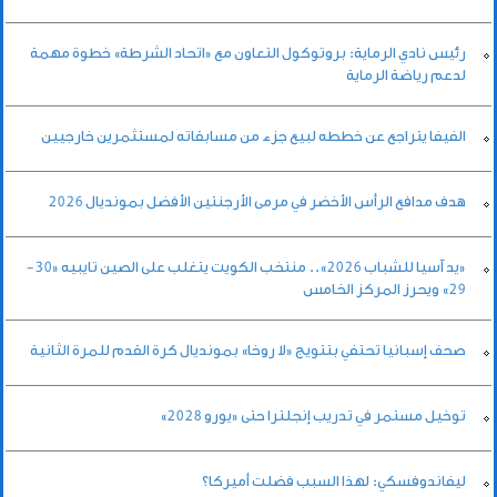
رئيس نادي الرماية: بروتوكول التعاون مع «اتحاد الشرطة» خطوة مهمة
لدعم رياضة الرماية
الفيفا يتراجع عن خططه لبيع جزء من مسابقاته لمستثمرين خارجيين
هدف مدافع الرأس الأخضر في مرمى الأرجنتين الأفضل بمونديال 2026
«يد آسيا للشباب 2026».. منتخب الكويت يتغلب على الصين تايبيه «30-
29» ويحرز المركز الخامس
صحف إسبانيا تحتفي بتتويج «لا روخا» بمونديال كرة القدم للمرة الثانية
توخيل مستمر في تدريب إنجلترا حتى «يورو 2028»
ليفاندوفسكي: لهذا السبب فضلت أميركا؟