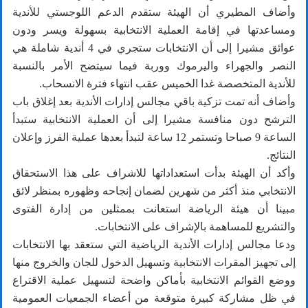
وأضاف المطيري أن الهيئة ستقدم الدعم اللوجستي للأندية
ومساعدتها في إقامة العملية الانتخابية بسهولة ويسر ودون
عوائق مشيرا إلى أن الانتخابات ستجري في 4 أندية شاملة هي
النصر والجهراء واليرموك ووربة فيما سيتضح الأمر بالنسبة
للأندية المتخصصة غدا الخميس عقب انتهاء فترة الانسحاب.
وأضاف أنه تمت تزكية باقي مجالس إدارات الأندية بعد إغلاق باب
الترشح دون منافسة مشيرا إلى أن العملية الانتخابية ستبدأ
الساعة 9 صباحا وتستمر 12 ساعة لتبدأ بعدها عملية الفرز وإعلان
النتائج.
وأكد أن الهيئة بدأت استعداداتها للاشراف على هذا الاستحقاق
الانتخابي منذ أكثر من شهرين لضمان إنجاحه وظهوره بمنظر لائق
مبينا أن هيئة الرياضة استعانت بممثلين من إدارة الفتوى
والتشريع للمساهمة بالإشراف على الانتخابات.
ودعا مجالس إدارات الأندية الرياضية التي ستعقد بها الانتخابات
إلى تجهيز المقرات الانتخابية وتسهيل الدخول للجان والخروج منها
ووضع القوائم الانتخابية بأماكن واضحة لتسهيل عملية الاقتراع
في ظل مشاركة كبيرة متوقعة من أعضاء الجمعيات العمومية