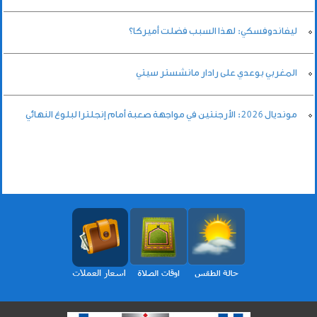
ليفاندوفسكي: لهذا السبب فضلت أميركا؟
المغربي بوعدي على رادار مانشستر سيتي
مونديال 2026: الأرجنتين في مواجهة صعبة أمام إنجلترا لبلوغ النهائي