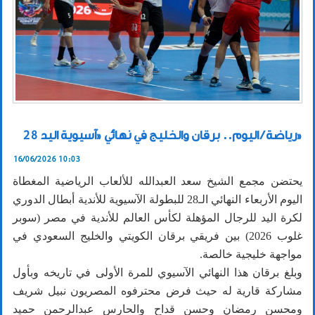
رياضة / اليوم.. برقان والخليج في نهائي «آسيوية اليد 28»
16/06/2026 10:03
يحتضن مجمع الشيخ سعد العبدالله للألعاب الرياضية المغطاة
اليوم الأربعاء النهائي الـ28 للبطولة الآسيوية للأندية أبطال الدوري
لكرة اليد للرجال المؤهلة لكأس العالم للأندية في مصر (سوبر
غلوب 2026) بين فريقي برقان الكويتي والخليج السعودي في
مواجهة خليجية خالصة.
وبلغ برقان هذا النهائي الآسيوي للمرة الأولى في تاريخه وبأول
مشاركة قارية له حيث فرض محترفوه المصريون نبيل شريف
ومحسن رمضان وحسن قداح والحارس عبدالرحمن حميد