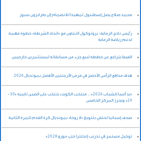
محمد صلاح يصل إسطنبول تمهيدا للانضمام إلى طرابزون سبور
رئيس نادي الرماية: بروتوكول التعاون مع «اتحاد الشرطة» خطوة مهمة
لدعم رياضة الرماية
الفيفا يتراجع عن خططه لبيع جزء من مسابقاته لمستثمرين خارجيين
هدف مدافع الرأس الأخضر في مرمى الأرجنتين الأفضل بمونديال 2026
«يد آسيا للشباب 2026».. منتخب الكويت يتغلب على الصين تايبيه «30-
29» ويحرز المركز الخامس
صحف إسبانيا تحتفي بتتويج «لا روخا» بمونديال كرة القدم للمرة الثانية
توخيل مستمر في تدريب إنجلترا حتى «يورو 2028»