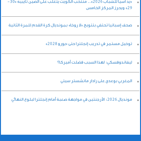
«يد آسيا للشباب 2026».. منتخب الكويت يتغلب على الصين تايبيه «30-
29» ويحرز المركز الخامس
صحف إسبانيا تحتفي بتتويج «لا روخا» بمونديال كرة القدم للمرة الثانية
توخيل مستمر في تدريب إنجلترا حتى «يورو 2028»
ليفاندوفسكي: لهذا السبب فضلت أميركا؟
المغربي بوعدي على رادار مانشستر سيتي
مونديال 2026: الأرجنتين في مواجهة صعبة أمام إنجلترا لبلوغ النهائي