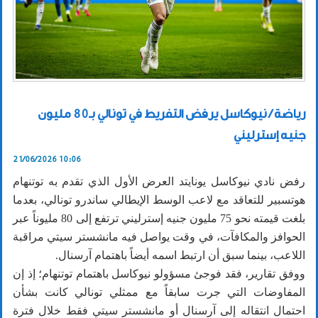
رياضة / نيوكاسل يرفض التفريط في تونالي بـ80 مليون
جنيه إسترليني
21/06/2026 10:06
رفض نادي نيوكاسل يونايتد العرض الأول الذي تقدم به توتنهام
هوتسبير للتعاقد مع لاعب الوسط الإيطالي ساندرو تونالي، بعدما
بلغت قيمته نحو 75 مليون جنيه إسترليني ترتفع إلى 80 مليوناً عبر
الحوافز والمكافآت، في وقت يواصل فيه مانشستر سيتي مراقبة
اللاعب، بينما سبق أن ارتبط اسمه أيضاً باهتمام آرسنال.
ووفق تقارير، فقد فوجئ مسؤولو نيوكاسل باهتمام توتنهام؛ إذ إن
المفاوضات التي جرت سابقاً مع ممثلي تونالي كانت بشأن
احتمال انتقاله إلى آرسنال أو مانشستر سيتي فقط خلال فترة