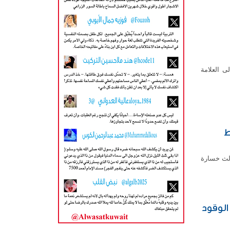
ى العلامة
 وسط
 للأونصة مسجلة ثالث خسارة
الوقود