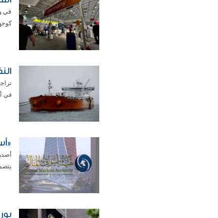
في وق
كوجهة
النفط 
تراج
في أ
«أس
يتضمن
بور