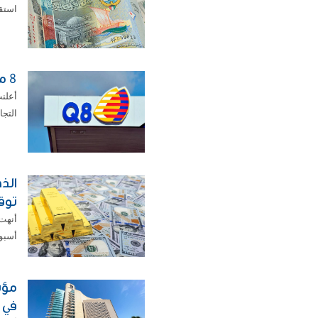
استقر اليور
8 محطات وقود جديدة تحمل العلامة q8
أعلن
التجارية العالمية 
توق
أسبوع
مؤس
في ا