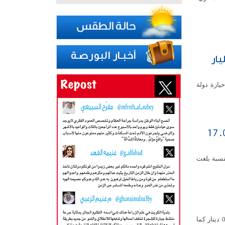
خزانة الأمريكية تقفز إلى 67.56 مليار
يازة دولة
عاملاتها على انخفاض مؤشرها العام 17.02
ن، على انخفاض مؤشرها العام 17.02 نقطة، بنسبة بلغت
استقر سعر صرف الدولار الأمريكي أمام الدينار الكويتي اليوم الاثنين عند مستوى 307ر0 دينار كما