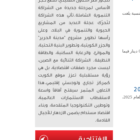
تتجاوز أطر التعاون التقليدي، لتضع حجر
الأساس لمرحلة جديدة من الشراكة
يس، على انخفاض مؤشرها العام 23.35 نقطة، بنسبة بلغت
التنموية الشاملة. ​تأتي هذه الشراكة
لتُحرّك عجلة العديد من المشاريع
الحيوية والتنموية في البلاد، وعلى
رأسها تطوير مشروع “مدينة الحرير”
والجزر الكويتية، وتطوير البنية التحتية،
استقر سعر صرف الدولار الأمريكي أمام الدينار الكويتي اليوم الخميس عند مستوى 307ر0 دينار فيما
والموانئ، والرعاية السكنية، والطاقة
النظيفة. الشراكة الثنائية مع الصين،
ليست مجرد صفقات اقتصادية، بل هي
رؤية مستقبلية تعزز موقع الكويت
كمركز تجاري ولوجستي إقليمي. ​هذا
التعاون المثمر سيفتح آفاقاً واسعة
رصدت شركة مناخ للدراسات والبحوث أبرز ما تضمنه تقرير الاستدامة (esg) لبنك الخليج لعام 2025،
لاستقطاب الاستثمارات العالمية،
وتوطين التكنولوجيا المتقدمة، وبناء
اقتصاد مستدام يضمن الازدهار للأجيال
القادمة.