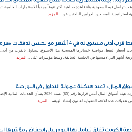
ت تواصل فيه السعودية بناء قاعدة صناعية أكثر تنوعاً وجذباً للاستثمارات العالمية، تب
 استراتيجية للمصنعين الدوليين الباحثين عن ...
المزيد
قرب أدنى مستوياته في 4 أشهر مع تحسن تدفقات «هرمز»
عت أسعار النفط، مواصلة خسائرها المسجلة هذا الأسبوع، لتتداول بالقرب من أدنى 
ربعة أشهر التي لامستها في الجلسة السابقة، وسط مؤشرات على ...
المزيد
واق المال» تعيد هيكلة عمولة التداول في البورصة
أصدرت هيئة أسواق المال أمس قرارها رقم (85) لسنة 2026 بشأن الخدمات
 تعديلات عدة للائحة التنفيذية لقانون إنشاء الهيئة، ...
المزيد
صة الكويت تغلق تعاملاتها اليوم على انخفاض مؤشرها ال