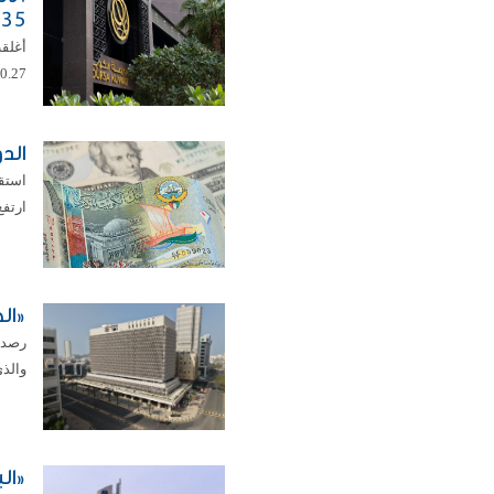
23.35
0.27 في المئة ليبلغ مستوى 8687.40 نقطة. ...
الدولار ي
ارتفع اليورو ب
«الخ
والذي
«ال