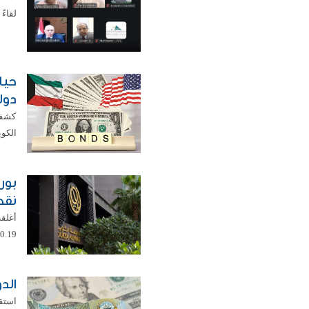
لقاءً
دول
كشفت
الكوي
نقط
0.19 في المئة ليبلغ مستوى 8742.73 نقطة. ...
الدولار ي