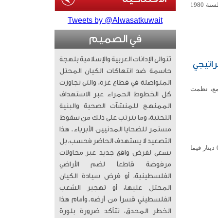
صدر مرسوم بقانون رقم 67 لسنة 2026 بتعديل بعض أحكام المرسوم بالقانون رقم 6 لسنة 1980
Tweets by @Alwasatkuwait
في الصميم
تتوالى الإدانات العربية والإسلامية بلهجة
راتيجي
حاسمة ضد انتهاكات الكيان المحتل
المتواصلة في قطاع غزة، والتي تجاوزت
تمع، نظمت
كل الخطوط الحمراء عبر الاستهداف
الممنهج للمنشآت الصحية والبنية
التحتية، وما يترتب على ذلك من سقوط
مستمر للضحايا المدنيين الأبرياء. ​ هذا
التصعيد لا يستهدف الحاضر فحسب، بل
استقر سعر صرف الدولار الأمريكي أمام الدينار الكويتي اليوم الأربعاء عند مستوى 307ر0 دينار فيما
يسعى لفرض واقع جديد عبر محاولات
مرفوضة قاطعاً لضم الأراضي
الفلسطينية، أو فرض سيادة الكيان
المحتل عليها، أو تهجير الشعب
الفلسطيني قسراً من أرضه. ​وأمام هذا
الخطر المحدق، تتأكد ضرورة بلورة