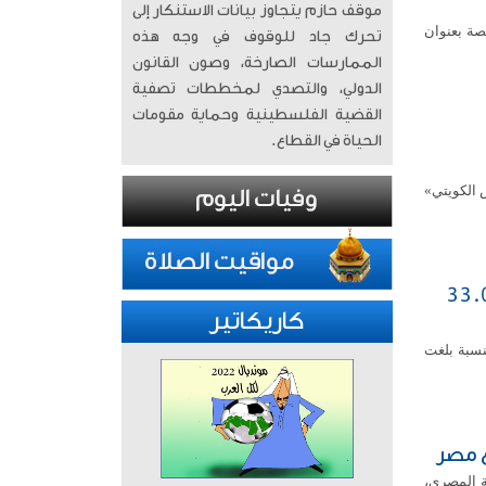
موقف حازم يتجاوز بيانات الاستنكار إلى
صة بعنوان
تحرك جاد للوقوف في وجه هذه
الممارسات الصارخة، وصون القانون
الدولي، والتصدي لمخططات تصفية
القضية الفلسطينية وحماية مقومات
الحياة في القطاع.
 الكويتي»
عاملاتها على انخفاض مؤشرها العام 33.07
كاريكاتير
اء على انخفاض مؤشرها العام 33.07 نقطة، بنسبة بلغت
ع مصر
ة المصري،