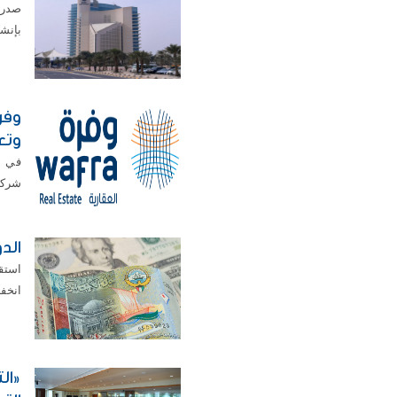
بإنشا
وفر
وتع
في إ
شركة 
الدولار ي
انخفض اليورو 
«ال