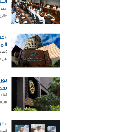
الت
عقد م
«الرق
«غر
الم
كشفت
عن تع
نقط
0.38 في المئة ليبلغ مستوى 8709.66 نقطة. ...
«غر
استض