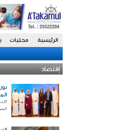
الرئيسية
محليات
ب
إقتصاد
بور
الم
أكدت
المتب
الس