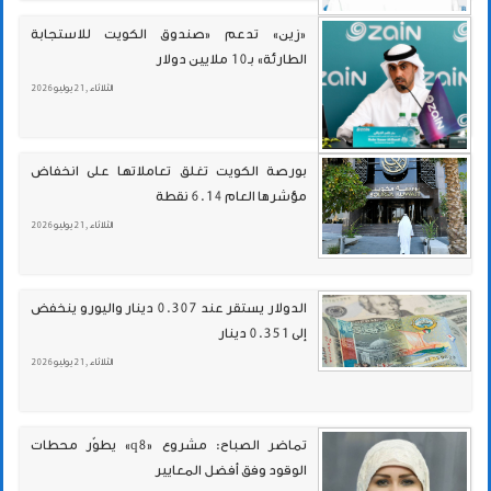
«زين» تدعم «صندوق الكويت للاستجابة
الطارئة» بـ10 ملايين دولار
الثلاثاء , 21 يوليو 2026
بورصة الكويت تغلق تعاملاتها على انخفاض
مؤشرها العام 6.14 نقطة
الثلاثاء , 21 يوليو 2026
الدولار يستقر عند 0.307 دينار واليورو ينخفض
إلى 0.351 دينار
الثلاثاء , 21 يوليو 2026
تماضر الصباح: مشروع «q8» يطوّر محطات
الوقود وفق أفضل المعايير