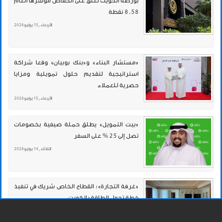
بورصة الكويت تغلق على انخفاض مؤشرها العام
8.58 نقطة
الأربعاء , 15 يوليو 2026
«مستشار البناء» و«بنك بوبيان» وقعا شراكة
استراتيجية لتقديم حلول تمويلية ومزايا
حصرية للعملاء
الأربعاء , 15 يوليو 2026
«بيت التمويل» يطلق حملة صيفية بخصومات
تصل إلى 25 % على السفر
الثلاثاء , 14 يوليو 2026
«غرفة التجارة»: القطاع الخاص شريك في تنفيذ
خطة تحول الطاقة بالكويت
الثلاثاء , 14 يوليو 2026