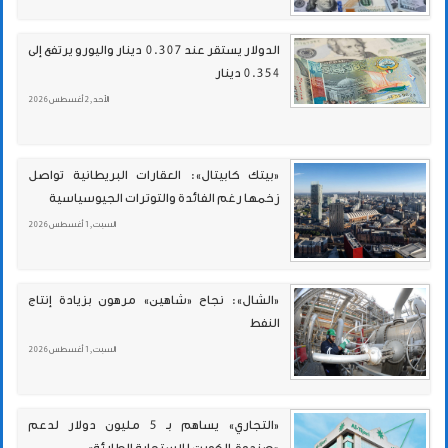
الدولار يستقر عند 0.307 دينار واليورو يرتفع إلى
0.354 دينار
الأحد , 2 أغسطس 2026
«بيتك كابيتال»: العقارات البريطانية تواصل
زخمها رغم الفائدة والتوترات الجيوسياسية
السبت , 1 أغسطس 2026
«الشال»: نجاح «شاهين» مرهون بزيادة إنتاج
النفط
السبت , 1 أغسطس 2026
«التجاري» يساهم بـ 5 مليون دولار لدعم