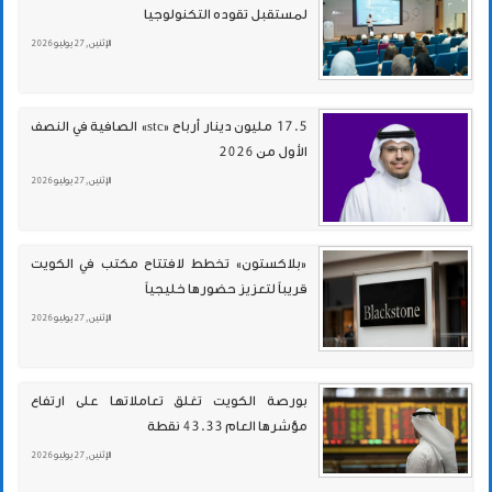
لمستقبل تقوده التكنولوجيا
الإثنين , 27 يوليو 2026
17.5 مليون دينار أرباح «stc» الصافية في النصف
الأول من 2026
الإثنين , 27 يوليو 2026
«بلاكستون» تخطط لافتتاح مكتب في الكويت
قريباً لتعزيز حضورها خليجياً
الإثنين , 27 يوليو 2026
بورصة الكويت تغلق تعاملاتها على ارتفاع
مؤشرها العام 43.33 نقطة
الإثنين , 27 يوليو 2026