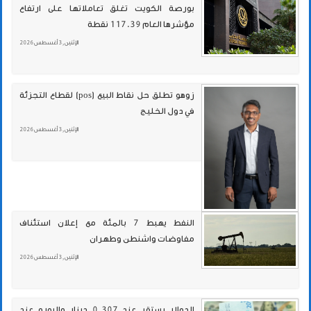
بورصة الكويت تغلق تعاملاتها على ارتفاع
مؤشرها العام 117.39 نقطة
الإثنين , 3 أغسطس 2026
زوهو تطلق حل نقاط البيع (pos) لقطاع التجزئة
في دول الخليج
الإثنين , 3 أغسطس 2026
النفط يهبط 7 بالمئة مع إعلان استئناف
مفاوضات واشنطن وطهران
الإثنين , 3 أغسطس 2026
الدولار يستقر عند 0.307 دينار واليورو عند