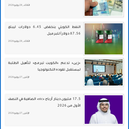
الثلاثاء , 28 يوليو 2026
النفط الكويتي ينخفض 6.45 دولارات ليبلغ
87.56 دولاراً للبرميل
الثلاثاء , 28 يوليو 2026
«زين» تدعم «الكويت تبرمج» لتأهيل الطلبة
لمستقبل تقوده التكنولوجيا
الإثنين , 27 يوليو 2026
17.5 مليون دينار أرباح «stc» الصافية في النصف
الأول من 2026
الإثنين , 27 يوليو 2026