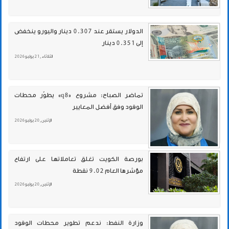
الدولار يستقر عند 0.307 دينار واليورو ينخفض
إلى 0.351 دينار
الثلاثاء , 21 يوليو 2026
تماضر الصباح: مشروع «q8» يطوّر محطات
الوقود وفق أفضل المعايير
الإثنين , 20 يوليو 2026
بورصة الكويت تغلق تعاملاتها على ارتفاع
مؤشرها العام 9.02 نقطة
الإثنين , 20 يوليو 2026
وزارة النفط: ندعم تطوير محطات الوقود