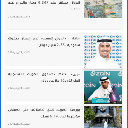
الدولار يستقر عند 0.307 دينار واليورو عند
0.351
الأربعاء , 22 يوليو 2026
«kib» : «الدولي إنفست» تدير إصدار صكوك
سعودية بـ2.75 مليار دولار
الثلاثاء , 21 يوليو 2026
«زين» تدعم «صندوق الكويت للاستجابة
الطارئة» بـ10 ملايين دولار
الثلاثاء , 21 يوليو 2026
بورصة الكويت تغلق تعاملاتها على انخفاض
مؤشرها العام 6.14 نقطة
الثلاثاء , 21 يوليو 2026