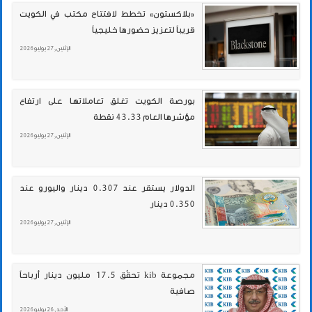
«بلاكستون» تخطط لافتتاح مكتب في الكويت
قريباً لتعزيز حضورها خليجياً
الإثنين , 27 يوليو 2026
بورصة الكويت تغلق تعاملاتها على ارتفاع
مؤشرها العام 43.33 نقطة
الإثنين , 27 يوليو 2026
الدولار يستقر عند 0.307 دينار واليورو عند
0.350 دينار
الإثنين , 27 يوليو 2026
مجموعة kib تحقّق 17.5 مليون دينار أرباحاً
صافية
الأحد , 26 يوليو 2026