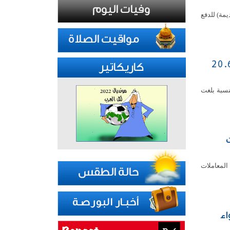
مة) للدفع
عاملاتها على انخفاض مؤشرها العام 20.68
كاريكاتير
اثاء على انخفاض مؤشرها العام 20.68 نقطة بنسبة بلغت
شآت
202، القاضي بمنع إجراء المعاملات
اء