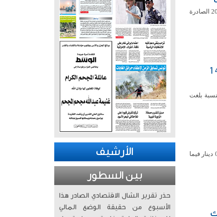
فاز بيت التمويل الكويتي بجائزة “أفضل بنك رقمي في الكويت” ضمن جوائز التميز لعام 2026 الصادرة
 مؤشرها العام 14.58
ميس، على ارتفاع مؤشرها العام 14.58 نقطة بنسبة بلغت
الأرشيف
استقر سعر صرف الدولار الأمريكي أمام الدينار الكويتي اليوم الخميس عند مستوى 307ر0 دينار فيما
بين السطور
حذر تقرير الشال الاقتصادي الصادر هذا
الأسبوع من حقيقة الوضع المالي
ك