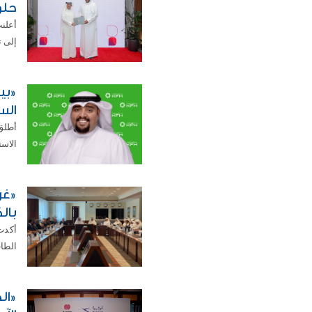
حلو
أعلن
إلى ت
الس
الاستفاد
«غر
بال
أكدت
الطاق
«ال