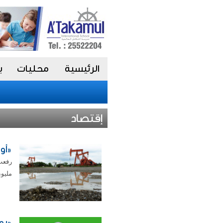
الرئيسية
محليات
ب
إقتصاد
«أوبك»
مليون
«يو