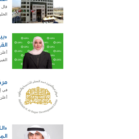
قال ا
الخلي
«بي
الق
القير
مرك
في إط
أعلن 
«ال
الم