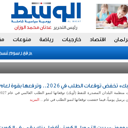
رلمان
اقتصاد
خارجيات
رياضة
منوعات
مق
اكتشاف علمي جديد يعد بطفرة في التشخيص المبكر لـ «الزهايمر»
رفع رسوم تسجيل شر
 تخفض توقعات الطلب في 2026.. وترفعها بقوة لعام 2027
 برميل يومياً، فيما خفضت توقعاتها لنمو الطلب في عام ...
المزيد
روموني»: بيت التمويل الكويتي أفضل بنك رقمي في الكويت