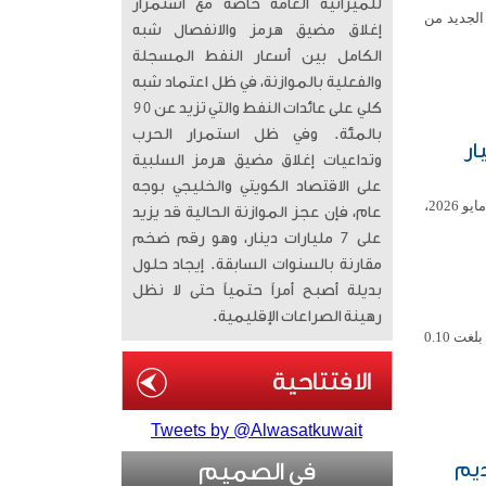
للميزانية العامة خاصة مع استمرار
الجديد من
إغلاق مضيق هرمز والانفصال شبه
الكامل بين أسعار النفط المسجلة
والفعلية بالموازنة، في ظل اعتماد شبه
كلي على عائدات النفط والتي تزيد عن 90
بالمئة. وفي ظل استمرار الحرب
مريكية ترتفع إلى 66.8 مليار
وتداعيات إغلاق مضيق هرمز السلبية
على الاقتصاد الكويتي والخليجي بوجه
ارتفعت حيازة دولة الكويت من سندات الخزانة الأمريكية إلى 66.81 مليار دولار بنهاية شهر مايو 2026،
عام، فإن عجز الموازنة الحالية قد يزيد
على 7 مليارات دينار، وهو رقم ضخم
مقارنة بالسنوات السابقة. إيجاد حلول
بديلة أصبح أمراً حتمياً حتى لا نظل
رهينة الصراعات الإقليمية.
أغلقت بورصة الكويت تعاملاتها اليوم الأربعاء على انخفاض مؤشرها العام 8.58 نقطة بنسبة بلغت 0.10
Tweets by @Alwasatkuwait
ديم
في الصميم