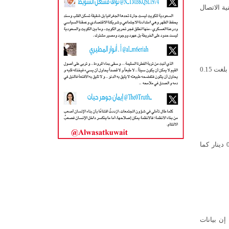
 السعودية أمس الأحد اجتماعها الـ120 عبر تقنية الاتصال
أغلقت بورصة الكويت تعاملاتها اليوم الأحد، على ارتفاع مؤشرها العام 12.71 نقطة بنسبة بلغت 0.15
استقر سعر صرف الدولار الأمريكي أمام الدينار الكويتي اليوم الأحد عند مستوى 307ر0 دينار كما
قرير «الشال» الأسبوعي، في قراءته للحساب الختامي للسنة المالية 2025/2026، إن بيانات