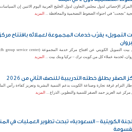
لمركز الإحصائي لدول مجلس التعاون لدول الخليج العربية اليوم الاثنين إن السياسات 
جية "نجحت" في احتواء الضغوط التضخمية والمحافظة ...
المزيد
ت التمويل» يقرّب خدمات المجموعة لعملائه بافتتاح مركز
يروان
وان، لخدمة عملاء كل من كويت ترك – تركيا وبنك بيت ...
المزيد
ز الصقر يطلق خطته التدريبية للنصف الثاني من 2026
ار التزام غرفة تجارة وصناعة الكويت بدعم التنمية البشرية وتعزيز كفاءة رأس الما
مركز عبد العزيز حمد الصقر للتنمية والتطوير، الذراع ...
المزيد
لجنة الكويتية – السعودية» تبحث تطوير العمليات في الم
قسومة