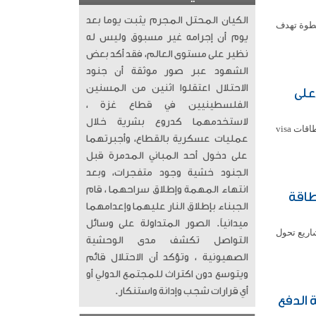
الكيان المحتل المجرم يثبت يوما بعد
خطوة تهدف
يوم أن إجرامه غير مسبوق وليس له
نظير على مستوى العالم، فقد أكد بعض
الشهود عبر صور موثقة أن جنود
الاحتلال اعتقلوا اثنين من المسنين
 صيفية بخصومات تصل إلى 25 % على
الفلسطينيين في قطاع غزة ،
لاستخدمهما كدروع بشرية خلال
أطلق بيت التمويل الكويتي عرضاً استثنائياً بالتعاون مع visa وتطبيق wego، يتيح لحاملي بطاقات visa
عمليات عسكرية بالقطاع، وأجبرتهما
على دخول أحد المباني المدمرة قبل
الجنود خشية وجود متفجرات، وبعد
انتهاء المهمة وإطلاق سراحهما ، قام
طاقة
الجبناء بإطلاق النار عليهما وإعدامهما
ميدانياً. الصور المتداولة على وسائل
اريع تحول
التواصل تكشف مدى الوحشية
الصهيونية ، وتؤكد أن الاحتلال قائم
ويتوسع دون اكتراث للمجتمع الدولي أو
أي قرارات شجب وإدانة واستنكار.
 الدفع