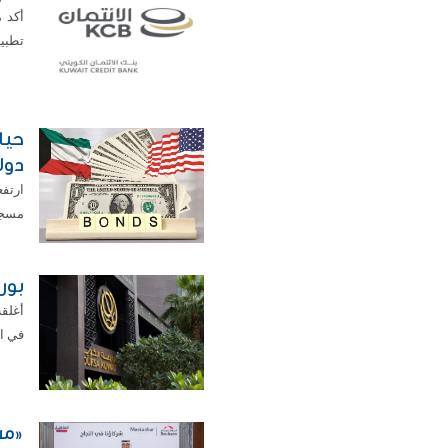
أكد 
تطبيق
دول
مسجلة نموا
بورص
في المئة
«مس