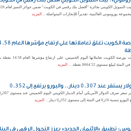
موعة يوروموني العالمية، تقديراً للإنجازات المتواصلة ...
المزيد
بورصة الكويت تغلق تعاملاتها على ارتفاع
ة
أغلقت بورصة الكويت تعاملاتها اليوم الخ
المزيد
تقر عند 0.307 دينار.. واليورو يرتفع إلى 0.352
نسبة 16ر0 في المئة إلى مستوى 352ر0 دينار ...
المزيد
بوس: تطبيق «الائتمان الجديد» يعزز التحول الرقمي في البن