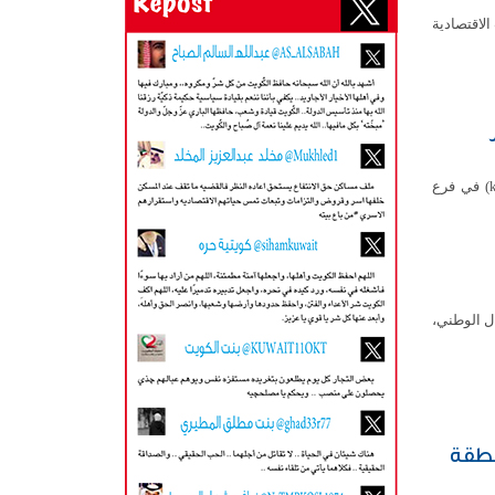
الاقتصادية
أعلن بيت التمويل الكويتي عن افتتاح مركز خدمة المجموعة (kfh group service center) في فرع
ل الوطني،
نطقة