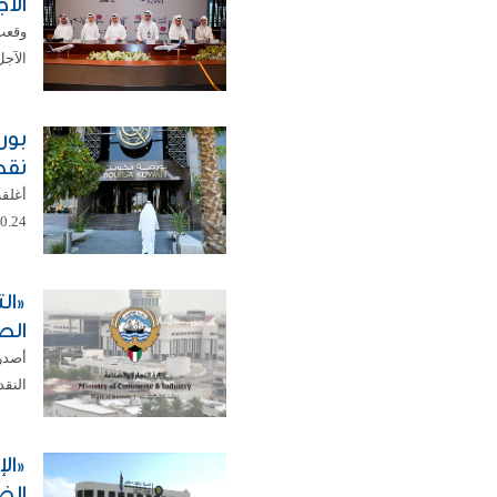
الآ
وقعت 
الآجل
نقط
0.24 في المئة، ليبلغ مستوى 8658.52 نقطة. ...
الص
النقدية ال
«ال
الضغ