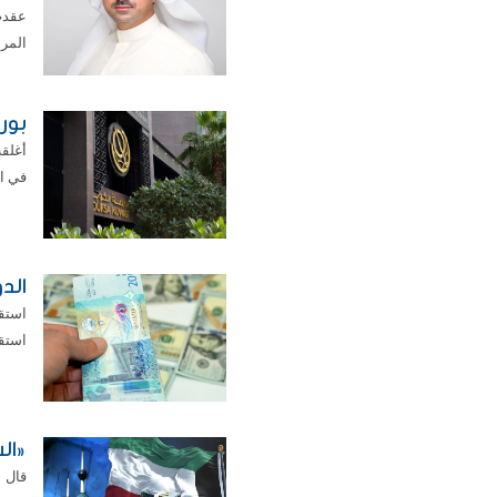
المرئ
بورص
في المئة
الدولار ي
استقر اليو
«الشا