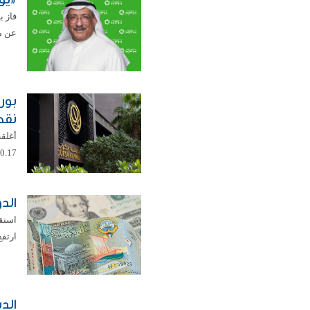
عن مج
نقط
0.17 في المئة ليبلغ مستوى 8664.52 نقطة. ...
الدولار يس
ارتفع اليورو ب
الد