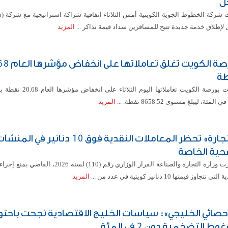
جل
شركة الخطوط الجوية الكويتية أمس الثلاثاء اتفاقية شراكة استراتيجية مع شركة (دي
 لإطلاق خدمة جديدة تتيح للمسافرين سداد قيمة تذاكر ...
المزيد
بورصة الكويت تغلق ت
ة
أغلقت بورصة الكويت تعاملاتها اليوم الثل
المزيد
«التجارة» تحظر المعاملات النقدية فوق 10 دنانير في المن
حية الخاصة
أصدرت وزارة التجارة والصناعة القرار الوزاري رقم (110) لسنة 6
تي تتجاوز قيمتها 10 دنانير كويتية في عدد من ...
المزيد
إحصائي الخليجي»: سياسات الخليج الاقتصادية نجحت باحتو
وط التضخمية دون 2 في المئة