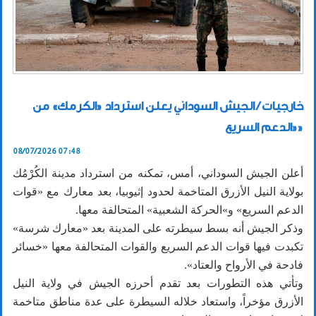
خارجيات / الجيش السوداني يعلن استرداد «الكرمك» من
«الدعم السريع»
08/07/2026 07:48
أعلن الجيش السوداني، أمس، تمكنه من استرداد مدينة الكُرْمُك
بولاية النيل الأزرق المتاخمة لحدود إثيوبيا، بعد معارك مع «قوات
الدعم السريع» و»الحركة الشعبية» المتحالفة معها.
وذكر الجيش أنه بسط سيطرته على المدينة بعد «معارك شرسة»
تكبدت فيها قوات الدعم السريع والقوات المتحالفة معها «خسائر
فادحة في الأرواح والعتاد».
وتأتي هذه التطورات بعد تقدم أحرزه الجيش في ولاية النيل
الأزرق مؤخراً، واستعاد خلاله السيطرة على عدة مناطق متاخمة