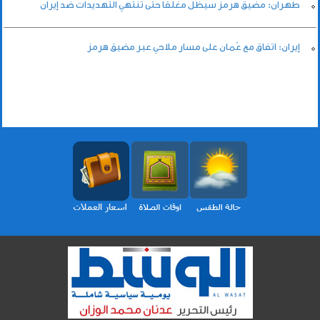
طهران: مضيق هرمز سيظل مغلقا حتى تنتهي التهديدات ضد إيران
إيران: اتفاق مع عُمان على مسار ملاحي عبر مضيق هرمز