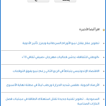
اقرأ أيضاً
الأخيرة
تطوير عقار يقلل نمو الأورام السرطانية ويعزز تأثير الأدوية
«الوطني للثقافة» يدشن فعاليات مهرجان «صيفي ثقافي 18»
الاقتصاد الإندونيسي يتباطأ في الربع الثاني رغم نمو يفوق التوقعات
الأرصاد الجوية: طقس شديد الحرارة ورطب ليلاً في عطلة نهاية الأسبوع
السعودية.. تطوير تقنية جديدة تقلل استهلاك الطاقة في عمليات فصل
الغازات الصناعية