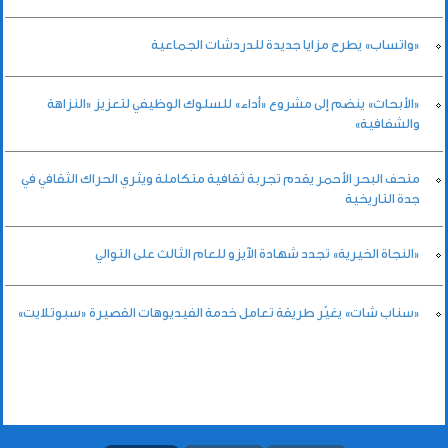
«واتساب» يطرح مزايا جديدة للدردشات الجماعية
«الأبحاث» ينضم إلى مشروع «أداء» للسلوك الوظيفي لتعزيز «النزاهة
والشفافية»
متحف البحر الأحمر يقدم تجربة ثقافية متكاملة ويثري الحراك الثقافي في
جدة التاريخية
«النجاة الخيرية» تجدد شهادة الآيزو للعام الثالث على التوالي
«سناب شات» يغيّر طريقة تعامل خدمة الفيديوهات القصيرة «سبوتلايت»