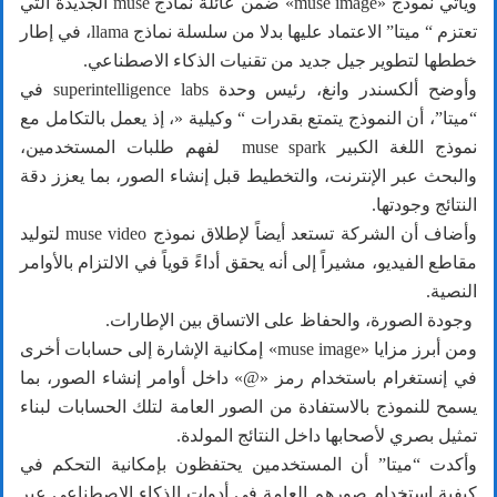
ويأتي نموذج «muse image» ضمن عائلة نماذج muse الجديدة التي
تعتزم “ ميتا” الاعتماد عليها بدلا من سلسلة نماذج llama، في إطار
خططها لتطوير جيل جديد من تقنيات الذكاء الاصطناعي.
وأوضح ألكسندر وانغ، رئيس وحدة superintelligence labs في
“ميتا”، أن النموذج يتمتع بقدرات “ وكيلية «، إذ يعمل بالتكامل مع
نموذج اللغة الكبير muse spark لفهم طلبات المستخدمين،
والبحث عبر الإنترنت، والتخطيط قبل إنشاء الصور، بما يعزز دقة
النتائج وجودتها.
وأضاف أن الشركة تستعد أيضاً لإطلاق نموذج muse video لتوليد
مقاطع الفيديو، مشيراً إلى أنه يحقق أداءً قوياً في الالتزام بالأوامر
النصية.
وجودة الصورة، والحفاظ على الاتساق بين الإطارات.
ومن أبرز مزايا «muse image» إمكانية الإشارة إلى حسابات أخرى
في إنستغرام باستخدام رمز «@» داخل أوامر إنشاء الصور، بما
يسمح للنموذج بالاستفادة من الصور العامة لتلك الحسابات لبناء
تمثيل بصري لأصحابها داخل النتائج المولدة.
وأكدت “ميتا” أن المستخدمين يحتفظون بإمكانية التحكم في
كيفية استخدام صورهم العامة في أدوات الذكاء الاصطناعي عبر