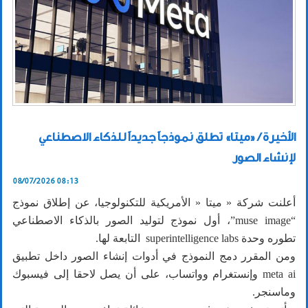
الأخيرة / «ميتا» تطلق نموذجاً جديداً للذكاء الاصطناعي
لإنشاء الصور
08/07/2026 08:13
أعلنت شركة « ميتا « الأمريكية للتكنولوجيا، عن إطلاق نموذج
“muse image”، أول نموذج لتوليد الصور بالذكاء الاصطناعي
تطوره وحدة superintelligence labs التابعة لها.
ومن المقرر دمج النموذج في أدوات إنشاء الصور داخل تطبيق
meta ai وإنستغرام وواتساب، على أن يصل لاحقا إلى فيسبوك
وماسنجر.