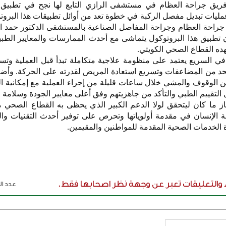
ريق جراحة العظام في مستشفى الرازي التابع لها نجح في تطبيق 
عمليات تبديل مفصل الركبة في خطوة تعد من أوائل تطبيقات هذا البرو
راحة العظام وجراحة المفاصل الصناعية بالمستشفى الدكتور حمد ا
تطبيق هذا البروتوكول يتماشى مع أحدث الممارسات والمعايير الطبية
ده القطاع الصحي الكويتي.
في السريع يعتمد على منظومة علاجية متكاملة تبدأ قبل العملية وتست
الحد من المضاعفات وتسريع استعادة المريض لقدرته على الحركة. وأض
 الوقوف والمشي خلال ساعات قليلة من إجراء العملية مع إمكانية ا
ل التقييم الطبي والتأكد من جاهزيتهم وفق أعلى معايير الجودة وسلامة
جاز ما كان ليتحقق لولا الدعم الكبير الذي يحظى به القطاع الصحي م
 الإنسان في مقدمة أولوياتها وتحرص على توفير أحدث التقنيات وا
ة الخدمات الصحية المقدمة للمواطنين والمقيمين.
ء والتعليقات تعبر عن وجهة نظر اصحابها فقط.
عدد الر