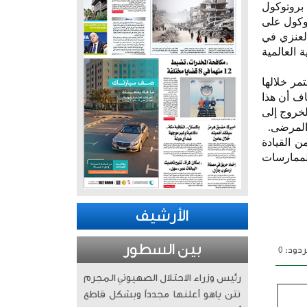
بروتوكول
توكول على
لعنزي في
 العالمية
مر خلالها
اف أن هذا
لخروج إلى
 المرضى.
ن القيادة
لممارسات
الأرشيف
بين السطور
دود: 0
رئيس وزراء الاحتلال الصهيوني المجرم
نتن ياهو أعلنها مجدداً وبشكل قاطع