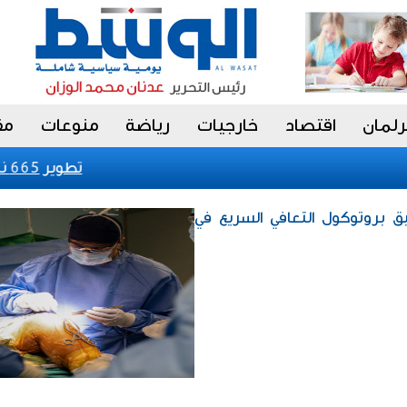
رلمان
اقتصاد
خارجيات
رياضة
منوعات
مق
تطوير 665 نموذجاً لأورام بشرية لدراسة السرطان واختبار الأدوية
يق بروتوكول التعافي السريع في