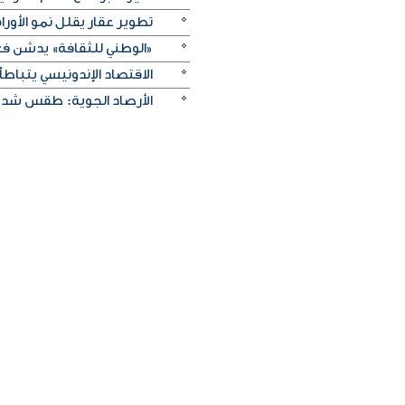
تطوير عقار يقلل نمو الأورام
«الوطني للثقافة» يدشن فعا
الاقتصاد الإندونيسي يتباطأ 
الأرصاد الجوية: طقس شديد 