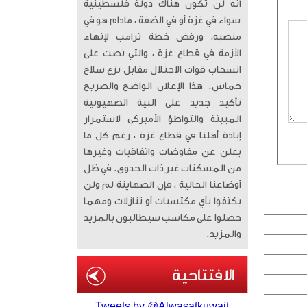
أنه لن تكون هناك دولة فلسطينية
سواء في غزة أو في الضفة ، مادام هو في
منصبه، ورفض خطة ترامب لإنهاء
الأزمة في قطاع غزة ، والتي نصت على
انسحاب قوات الاحتلال مقابل نزع سلاح
حماس. هذا الإعلان الواضح والصريح
تأكيد جديد على النية الصهيونية
المبيتة والتواطؤ الأميركي لاستمرار
إبادة أهلنا في قطاع غزة ، رغم كل ما
يعلن عن مفاوضات واتفاقيات وغيرها
من المسكنات غير ذات الجدوى. في ظل
أوضاعنا الحالية ، فإن الصهاينة لم ولن
يكتفوا بأي مكتسبات أو تنازلات ومهما
حصلوا على مكاسب سيطالبون بالمزيد
والمزيد.
Tweets by @Alwasatkuwait