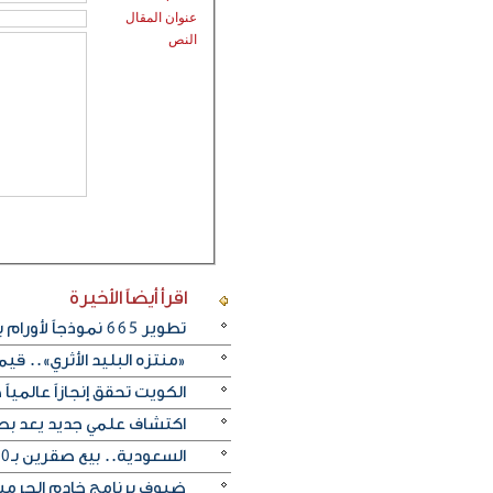
عنوان المقال
النص
اقرأ أيضاً
الأخيرة
تطوير 665 نموذجاً لأورام بشرية لدراسة السرطان واختبار الأدوية
«منتزه البليد الأثري».. ق
الكويت تحقق إنجازاً عالمياً 
اكتشاف علمي جديد يعد بطف
السعودية.. بيع صقرين بـ540 ألف ريال في مزاد دولي
ضيوف برنامج خادم الحرمين