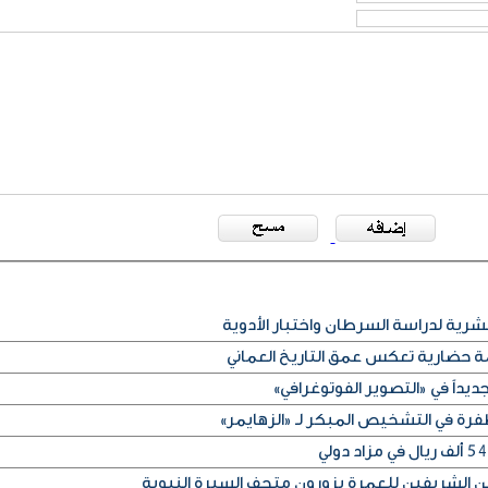
يمة حضارية تعكس عمق التاريخ العماني
جديداً في «التصوير الفوتوغرافي»
رة في التشخيص المبكر لـ «الزهايمر»
 الشريفين للعمرة يزورون متحف السيرة النبوية