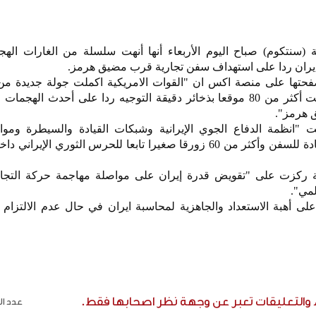
ية (سنتكوم) صباح اليوم الأربعاء أنها أنهت سلسلة من الغارات الهج
تها على منصة اكس ان "القوات الامريكية اكملت جولة جديدة من
الهجومية ضد إيران حيث استهدفت أكثر من 80 موقعا بذخائر دقيقة التوجيه ردا على أحدث اله
 هرمز".
ت "انظمة الدفاع الجوي الإيرانية وشبكات القيادة والسيطرة ومواق
الساحلية وقدرات الصواريخ المضادة للسفن وأكثر من 60 زورقا صغيرا تابعا للحرس الثوري ال
ة ركزت على "تقويض قدرة إيران على مواصلة مهاجمة حركة التجارة
لمي".
ى أهبة الاستعداد والجاهزية لمحاسبة ايران في حال عدم الالتزام با
ء والتعليقات تعبر عن وجهة نظر اصحابها فقط.
عدد الر