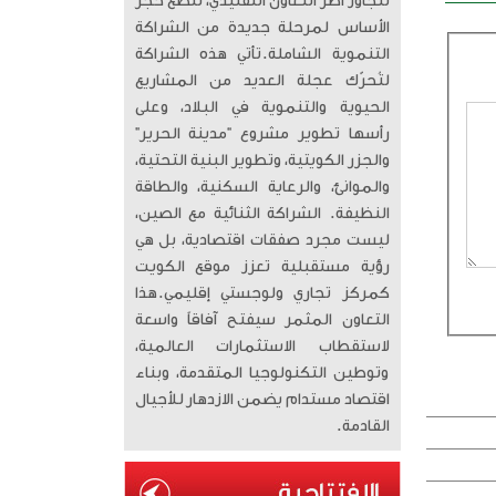
تتجاوز أطر التعاون التقليدي، لتضع حجر
الأساس لمرحلة جديدة من الشراكة
التنموية الشاملة. ​تأتي هذه الشراكة
لتُحرّك عجلة العديد من المشاريع
الحيوية والتنموية في البلاد، وعلى
رأسها تطوير مشروع “مدينة الحرير”
والجزر الكويتية، وتطوير البنية التحتية،
والموانئ، والرعاية السكنية، والطاقة
النظيفة. الشراكة الثنائية مع الصين،
ليست مجرد صفقات اقتصادية، بل هي
رؤية مستقبلية تعزز موقع الكويت
كمركز تجاري ولوجستي إقليمي. ​هذا
التعاون المثمر سيفتح آفاقاً واسعة
لاستقطاب الاستثمارات العالمية،
وتوطين التكنولوجيا المتقدمة، وبناء
اقتصاد مستدام يضمن الازدهار للأجيال
القادمة.