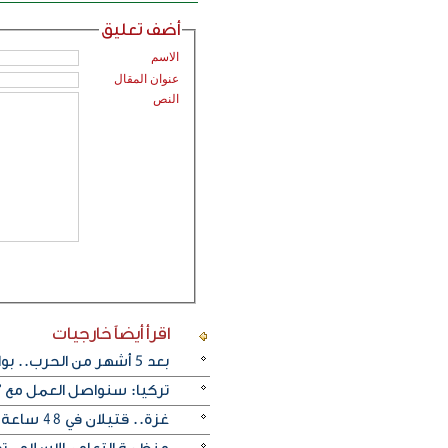
أضف تعليق
الاسم
عنوان المقال
النص
اقرأ أيضاً
خارجيات
بعد 5 أشهر من الحرب.. بوادر اتفاق "وشيك" لفتح مضيق هرمز
تركيا: سنواصل العمل مع "
غزة.. قتيلان في 48 ساعة يرفعان حصيلة ضحايا الإبادة إلى 73 ألفا و384