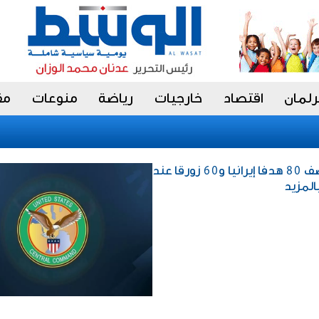
رلمان
اقتصاد
خارجيات
رياضة
منوعات
مق
خارجيات / الجيش الأمريكي يقصف 80 هدفا إيرانيا و60 زورقا عند
المزيد