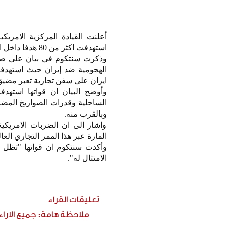
أعلنت القيادة المركزية الامريك
استهدفت اكثر من 80 هدفا داخل ايران ردا على استهداف سفن تجارية قرب مضيق هرمز.
وذكرت سنتكوم في بيان على صفح
ايران على سفن تجارية تعبر مضيق
وأوضح البيان ان قواتها استهدف
وبالقرب منه.
واشار الى ان الضربات الامريكي
المارة عبر هذا الممر التجاري العا
وأكدت سنتكوم ان قواتها "تظل عل
الامتثال له".
تعليقات القراء
ملاحظة هامة: جميع الارا