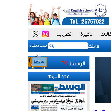
الات
الأخيرة
اتصل بنا
«فيتش» تؤكد التصنيف السيادي للكويت عند «-aa» مع نظرة مستقبلية مستقرة
بعد 5 أشهر من الحرب.. بوادر اتفاق "وشيك" لفتح مضيق هرمز
بحث متقدم
عدد اليوم