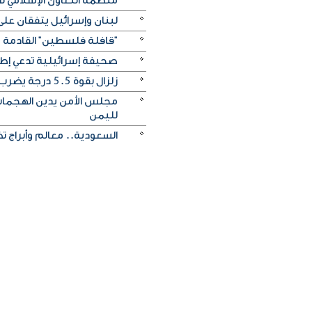
منظمة التعاون الإسلامي ت
لبنان وإسرائيل يتفقان على
"قافلة فلسطين" القادمة م
صحيفة إسرائيلية تدعي إطل
زلزال بقوة 5.5 درجة يضرب ألاسكا الأمريكية
مجلس الأمن يدين الهجمات 
لليمن
السعودية.. معالم وأبراج ت