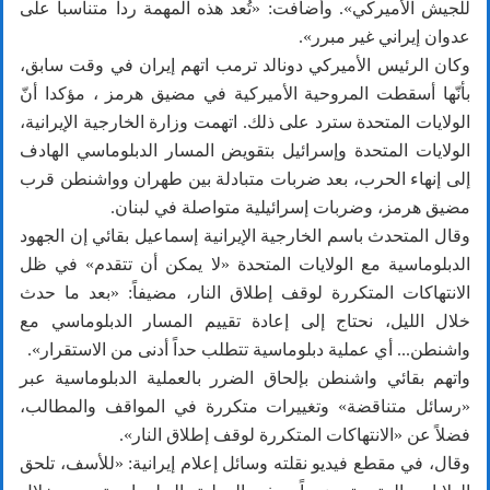
للجيش الأميركي». وأضافت: «تُعد هذه المهمة ردا متناسبا على
عدوان إيراني غير مبرر».
وكان الرئيس الأميركي دونالد ترمب اتهم إيران في وقت سابق،
بأنّها أسقطت المروحية الأميركية في مضيق هرمز ، مؤكدا أنّ
الولايات المتحدة سترد على ذلك. اتهمت وزارة الخارجية الإيرانية،
الولايات المتحدة وإسرائيل بتقويض المسار الدبلوماسي الهادف
إلى إنهاء الحرب، بعد ضربات متبادلة بين طهران وواشنطن قرب
مضيق هرمز، وضربات إسرائيلية متواصلة في لبنان.
وقال المتحدث باسم الخارجية الإيرانية إسماعيل بقائي إن الجهود
الدبلوماسية مع الولايات المتحدة «لا يمكن أن تتقدم» في ظل
الانتهاكات المتكررة لوقف إطلاق النار، مضيفاً: «بعد ما حدث
خلال الليل، نحتاج إلى إعادة تقييم المسار الدبلوماسي مع
واشنطن... أي عملية دبلوماسية تتطلب حداً أدنى من الاستقرار».
واتهم بقائي واشنطن بإلحاق الضرر بالعملية الدبلوماسية عبر
«رسائل متناقضة» وتغييرات متكررة في المواقف والمطالب،
فضلاً عن «الانتهاكات المتكررة لوقف إطلاق النار».
وقال، في مقطع فيديو نقلته وسائل إعلام إيرانية: «للأسف، تلحق