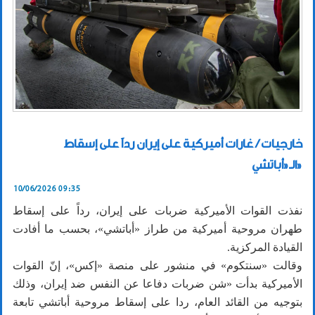
خارجيات / غارات أميركية على إيران رداً على إسقاط
الـ«أباتشي»
10/06/2026 09:35
نفذت القوات الأميركية ضربات على إيران، رداً على إسقاط
طهران مروحية أميركية من طراز «أباتشي»، بحسب ما أفادت
القيادة المركزية.
وقالت «سنتكوم» في منشور على منصة «إكس»، إنّ القوات
الأميركية بدأت «شن ضربات دفاعا عن النفس ضد إيران، وذلك
بتوجيه من القائد العام، ردا على إسقاط مروحية أباتشي تابعة