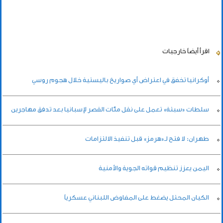
اقرأ أيضاً
خارجيات
أوكرانيا تخفق في اعتراض أي صواريخ باليستية خلال هجوم روسي
سلطات «سبتة» تعمل على نقل مئات القصر لإسبانيا بعد تدفق مهاجرين
طهران: لا فتح لـ«هرمز» قبل تنفيذ الالتزامات
اليمن يعزز تنظيم قواته الجوية والأمنية
الكيان المحتل يضغط على المفاوض اللبناني عسكرياً