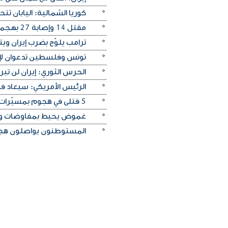
كوريا الشمالية: اليابان ت
مقتل 14 وإصابة ‌27 بهجمات روسية على كييف
ترامب يلوّح بضرب إيران ويترق
تونس وفلسطين تدعوان لإنه
الحرس الثوري: إيران لن تبر
الرئيس الأمريكي: سيعاد ف
5 قتلى في هجوم بمسيّرات على منطقة صناعية قرب موسكو
غموض يحيط بمفاوضات و
المستوطنون يواصلون هج