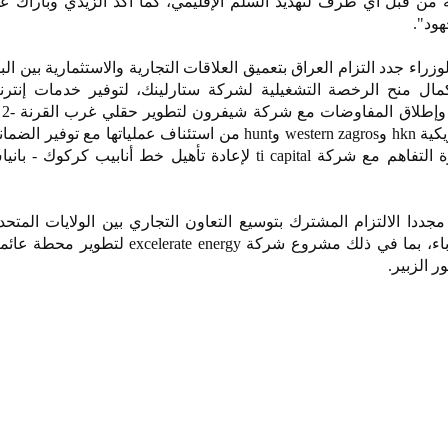
من قبل أي طرف لتهديد السلم الإقليمي، كما أكد الزيدي وباراك عل
هود".
اء جدد التزام العراق بتعميق العلاقات التجارية والاستثمارية بين البل
تكمال منح الرخصة التشغيلية لشركة ستارلينك، لتوفير خدمات إنترن
الم
النفطيين، وتمكين الشركات الأمريكية hkn وwestern zagros وhunt من استئناف عملياتها مع 
الكاملة، والمضي قدما في مذكرة التفاهم مع شركة ti capital لإعادة تأهيل خط أنابيب 
ددا الالتزام المشترك بتوسيع التعاون التجاري بين الولايات المتحد
لدعم احتياجات العراق من الكهرباء، بما في ذلك مشروع شركة rate energy