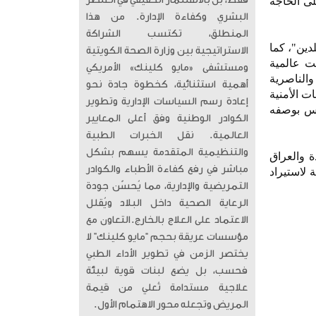
فقط، بل بالاستثمار الحقيقي في العنصر
ى الحاجة
البشري وكفاءة الإدارة. من هذا
المنطلق، تكتسب الشراكة
دين"، كما
الاستراتيجية بين وزارة الصحة الكويتية
ت عالمية
ومستشفى «مايو كلينك» الأمريكي
ستوى للمستهلكين العراقيين، وإطلاق المفاوضات مع شركة شيفرون لتطوير حقلي غرب القرنة -2 والناصرية
أهمية استثنائية، كخطوة جادة نحو
توفير الضمانات الأمنية
إعادة رسم السياسات الإدارية وتطوير
كركوك - بانياس بوصفه
الكوادر الوطنية وفق أعلى المعايير
العالمية. ​ نقل الخبرات الطبية
والتنظيمية المتقدمة يسهم بشكل
ة والعراق
مباشر في رفع كفاءة الأطباء والكوادر
excele لتطوير محطة عائمة لاستيراد
التمريضية والإدارية، مما يُحسّن جودة
الرعاية الصحية داخل البلاد ويُقلل
الاعتماد على العلاج بالخارج. ​التعاون مع
مؤسسات عريقة بحجم “مايو كلينك” لا
يختصر الزمن في تطوير الأداء الطبي
فحسب، بل يضع لبنات قوية لبيئة
علاجية مستدامة تُعلي من قيمة
المريض وتجعله محور الاهتمام الأول.