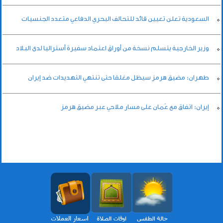
السعودية تعلن تعيين قائد للتحالف البحري الدفاعي متعدد الجنسيات
وزير الخارجية يتسلم نسخة من أوراق اعتماد سفيرة أستراليا لدى البلاد
طهران: مضيق هرمز سيظل مغلقا حتى تنتهي التهديدات ضد إيران
إيران: اتفاق مع عُمان على مسار ملاحي عبر مضيق هرمز