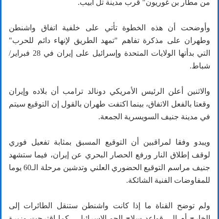
من مطار بن غوريون" قرب مدينة تل أبيب.
وأوضحت أن هذه الخطوة تأتي على خلفية اتفاق واشنطن
وطهران على مذكرة تفاهم "تمهد الطريق لإنهاء دائم للحرب"
التي بدأتها الولايات المتحدة وإسرائيل على إيران في 28 فبراير/
شباط.
والاثنين أعلن الرئيس الأمريكي دونالد ترامب أن بلاده وإيران
وقعتا بالفعل الاتفاق، بينما اكتفت طهران بالقول إن التوقيع سيتم
في مدينة جنيف السويسرية الجمعة.
ويبدو وفقا لمراقبين أن التوقيع المسبق بمثابة تفعيل فوري
لوقف إطلاق النار ورفع الحصار البحري عن إيران، فيما ستشهد
جنيف مراسم التوقيع الحضوري العلني وتدشين مرحلة الـ60 يوما
للمفاوضات الفنية الشائكة.
ولم توضح القناة ما إذا كانت واشنطن ستنقل الطائرات إلى
الخارج أم إلى قواعد سلاح الجو الإسرائيلي، كما اقترحت وزيرة