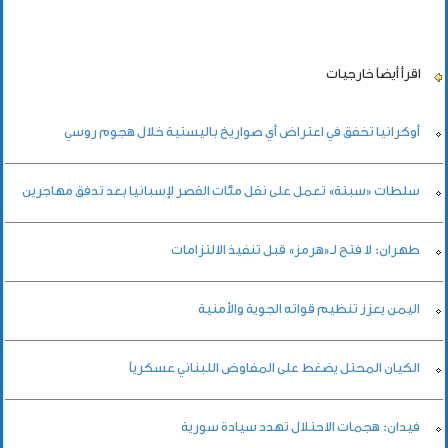
اقرأ أيضاً
خارجيات
أوكرانيا تخفق في اعتراض أي صواريخ باليستية خلال هجوم روسي
سلطات «سبتة» تعمل على نقل مئات القصر لإسبانيا بعد تدفق مهاجرين
طهران: لا فتح لـ«هرمز» قبل تنفيذ الالتزامات
اليمن يعزز تنظيم قواته الجوية والأمنية
الكيان المحتل يضغط على المفاوض اللبناني عسكرياً
فيدان: هجمات الاحتلال تهدد سيادة سورية