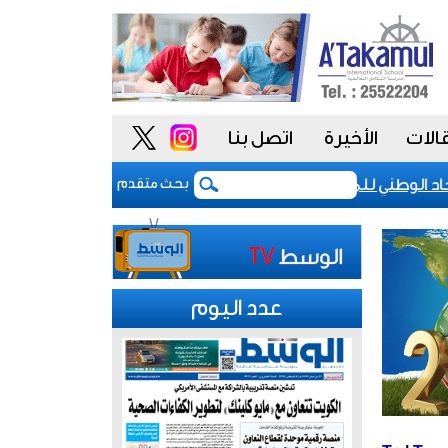
الات
الأخيرة
اتصل بنا
 الوطني للموظفين: موظفو الكويت سطروا ملحمة وطنية خالدة.. وك
بحث متقدم
عدد اليوم