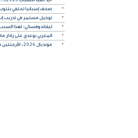
صحف إسبانيا تحتفي بتتويج «
توخيل مستمر في تدريب إنجلترا
ليفاندوفسكي: لهذا السبب
المغربي بوعدي على رادار 
مونديال 2026: الأرجنتين في مواجهة صعبة أمام إنجلترا لبلوغ النهائي