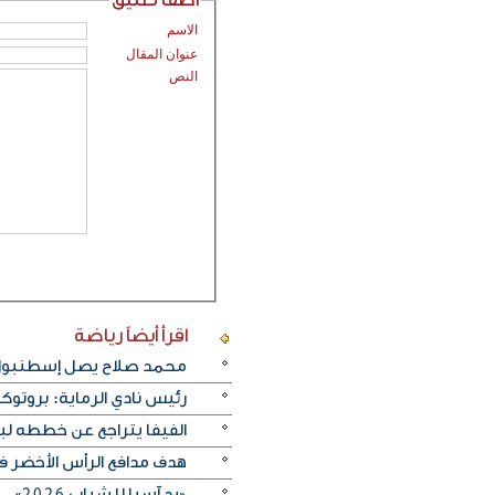
الاسم
عنوان المقال
النص
اقرأ أيضاً
رياضة
محمد صلاح يصل إسطنبول ت
رئيس نادي الرماية: بروتو
الفيفا يتراجع عن خططه ل
هدف مدافع الرأس الأخضر في م
«يد آسيا للشباب 2026».. منتخب الكويت يتغلب على الصين تايبيه «30-29» ويحرز المركز الخامس