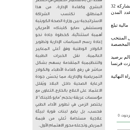
فقط، بل بالاستثمار الحقيقي في العنصر
ويبلغ إجمالي عدد مباريات البطولة 104 مباريات مقارنة بـ64 مباراة في النسخ السابقة التي أقيمت بمشاركة 32
البشري وكفاءة الإدارة. من هذا
دد المدن
المنطلق، تكتسب الشراكة
الاستراتيجية بين وزارة الصحة الكويتية
لعالم 2026 بإجمالي مخصصات مالية تبلغ
ومستشفى «مايو كلينك» الأمريكي
أهمية استثنائية، كخطوة جادة نحو
مريكي فيما سينال المنتخب
إعادة رسم السياسات الإدارية وتطوير
عزيز العوائد المخصصة
الكوادر الوطنية وفق أعلى المعايير
العالمية. ​ نقل الخبرات الطبية
الم برصيد
والتنظيمية المتقدمة يسهم بشكل
حرزت فرنسا
مباشر في رفع كفاءة الأطباء والكوادر
ام 2022 بعد فوزه في المباراة النهائية
التمريضية والإدارية، مما يُحسّن جودة
الرعاية الصحية داخل البلاد ويُقلل
الاعتماد على العلاج بالخارج. ​التعاون مع
مؤسسات عريقة بحجم “مايو كلينك” لا
يختصر الزمن في تطوير الأداء الطبي
فحسب، بل يضع لبنات قوية لبيئة
دود: 0
علاجية مستدامة تُعلي من قيمة
المريض وتجعله محور الاهتمام الأول.