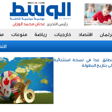
رلمان
اقتصاد
خارجيات
رياضة
منوعات
مق
الاتحاد
 / «مونديال 2026» ينطلق غدا في نسخة استثنائية