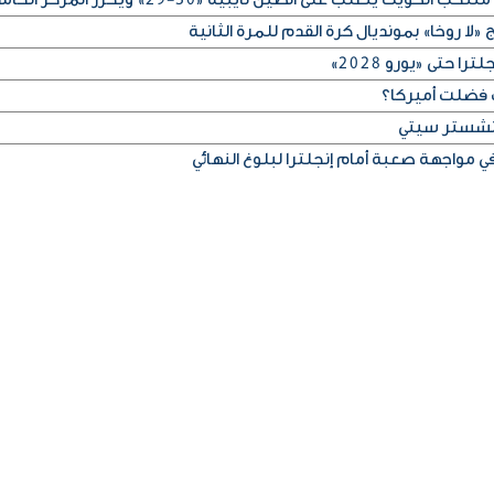
لا روخا» بمونديال كرة القدم للمرة الثانية
 حتى «يورو 2028»
 فضلت أميركا؟
مانشستر سيتي