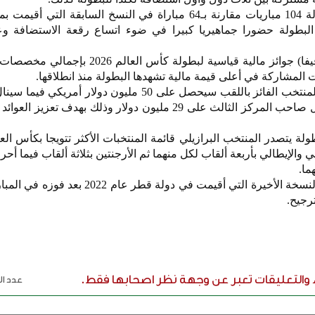
البطولة حضورا جماهيريا كبيرا في ضوء اتساع رقعة الاستضافة وع
وأقر الاتحاد الدولي لكرة القدم (فيفا) جوائز مالية قياسية لبطولة كأس ا
وأعلن (فيفا) في وقت سابق أن المنتخب الفائز باللقب سيحصل على 50 مليون دولار أ
الوصيف 33 مليون دولار وسيحصل صاحب المركز الثالث على 29 مليون دولار وذلك بهدف ت
ة يتصدر المنتخب البرازيلي قائمة المنتخبات الأكثر تتويجا بكأس الع
ي والإيطالي بأربعة ألقاب لكل منهما ثم الأرجنتين بثلاثة ألقاب فيما أ
ما.
ويحمل المنتخب الأرجنتيني لقب النسخة الأخيرة التي أقيمت في دولة قطر ع
رجيح.
ء والتعليقات تعبر عن وجهة نظر اصحابها فقط.
عدد الر