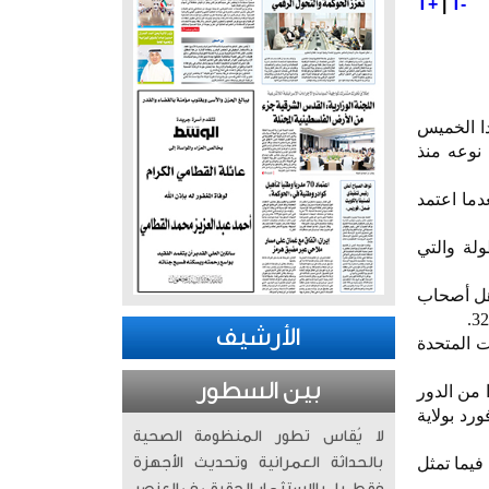
T+
|
T-
ية حول العالم إلى انطلاق بطولة كأس العالم لكرة القدم (مونديال 2026) غدا الخميس
 نوعه منذ
ختتم في 19 يوليو المقبل بمشاركة 48 منتخبا بعدما اعتمد
لة والتي
لى أن يتأهل أصحاب
الأرشيف
فة بواقع 11 مدينة في الولايات المتحدة
بين السطور
 من الدور
رد بولاية
لا يُقاس تطور المنظومة الصحية
وتحقق المكسيك سابقة تاريخية باستضافتها منافسات كأس العالم للمرة الثالثة بعد نسختي 1970 و1986 فيما تمثل
بالحداثة العمرانية وتحديث الأجهزة