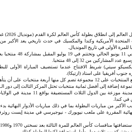
تتجه أنظار الجماهير الرياض
 المتحدة الأمريكية وكندا والمكسيك في حدث تاريخي يعد الأكبر من
ومن المقرر أن تنطلق البطولة في 11 يونيو الحالي وت
 المشاركين من 32 إلى 48 منتخبا.
يكو سيتي) شريط الافتتاح عندما تستضيف المباراة الأولى للبطو
نوب أفريقيا على استاد (ازتيكا).
ويشمل نظام البطولة الجديد توزيع المنتخبات على 12 مجموعة تضم كل منها أربعة منتخبات ع
وعة إضافة إلى أفضل ثمانية منتخبات تحتل المركز الثالث إلى دور الـ32.
وتقام منافسات البطولة في 16 مدينة موزعة بين الدول الثلاث المستضي
في كندا.
الأكبر من مباريات البطولة بما في ذلك مباريات الأدوار النهائية بدءا
النهائية المقررة على ملعب نيويورك - نيوجيرسي في مدينة إيست روثرفو