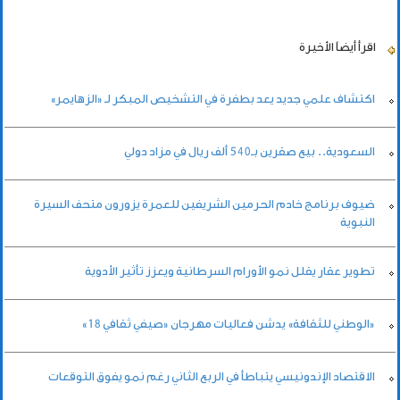
اقرأ أيضاً
الأخيرة
اكتشاف علمي جديد يعد بطفرة في التشخيص المبكر لـ «الزهايمر»
السعودية.. بيع صقرين بـ540 ألف ريال في مزاد دولي
ضيوف برنامج خادم الحرمين الشريفين للعمرة يزورون متحف السيرة
النبوية
تطوير عقار يقلل نمو الأورام السرطانية ويعزز تأثير الأدوية
«الوطني للثقافة» يدشن فعاليات مهرجان «صيفي ثقافي 18»
الاقتصاد الإندونيسي يتباطأ في الربع الثاني رغم نمو يفوق التوقعات