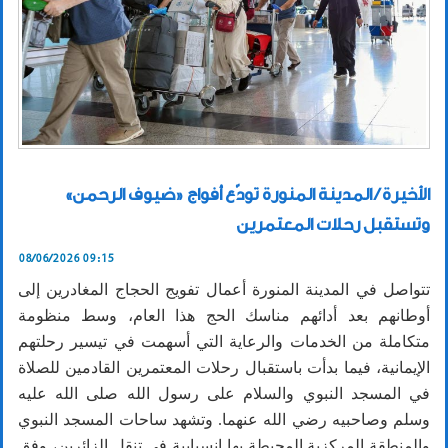
الأخيرة / المدينة المنورة تودّع أفواج «ضيوف الرحمن»
وتستقبل رحلات المعتمرين
08/06/2026 09:15
تتواصل في المدينة المنورة أعمال تفويج الحجاج المغادرين إلى
أوطانهم بعد أدائهم مناسك الحج هذا العام، وسط منظومة
متكاملة من الخدمات والرعاية التي أسهمت في تيسير رحلتهم
الإيمانية، فيما بدأت باستقبال رحلات المعتمرين القادمين للصلاة
في المسجد النبوي والسلام على رسول الله صلى الله عليه
وسلم وصاحبيه رضي الله عنهما. وتشهد ساحات المسجد النبوي
والمنطقة المركزية المحيطة بها انسيابية في تنقل الزائرين، وفق