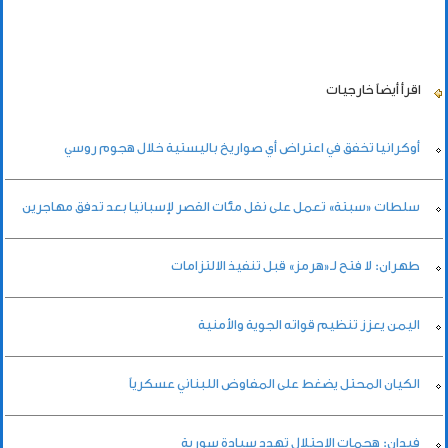
اقرأ أيضاً
خارجيات
أوكرانيا تخفق في اعتراض أي صواريخ باليستية خلال هجوم روسي
سلطات «سبتة» تعمل على نقل مئات القصر لإسبانيا بعد تدفق مهاجرين
طهران: لا فتح لـ«هرمز» قبل تنفيذ الالتزامات
اليمن يعزز تنظيم قواته الجوية والأمنية
الكيان المحتل يضغط على المفاوض اللبناني عسكرياً
فيدان: هجمات الاحتلال تهدد سيادة سورية