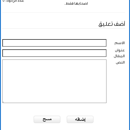
عدد الردود: 0
اصحابها فقط.
أضف تعليق
الاسم
عنوان
المقال
النص