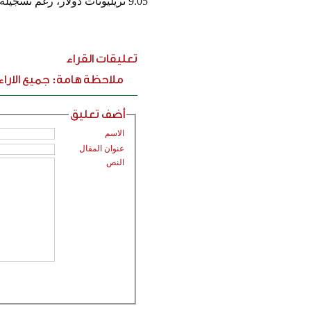
9.05 تريليونات دولار، رغم تسجيله انخفاضاً شهرياً طفيفاً بنسبة 1.47 في المئة.
تعليقات القراء
ملاحظة هامة: جميع الارا
أضف تعليق
الاسم
عنوان المقال
النص