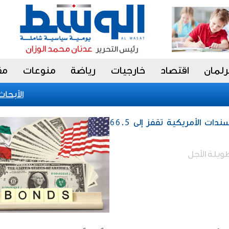
رلمان
اقتصاد
خارجيات
رياضة
منوعات
مق
«الأبحاث» 
إقتصاد / حيازة الكويت من السندات الأمريكية تقفز إلى 66.5