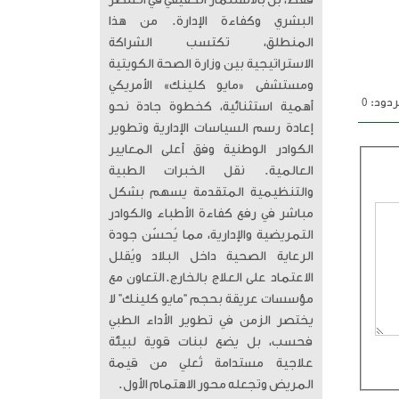
فقط، بل بالاستثمار الحقيقي في العنصر
البشري وكفاءة الإدارة. من هذا
المنطلق، تكتسب الشراكة
الاستراتيجية بين وزارة الصحة الكويتية
ومستشفى «مايو كلينك» الأمريكي
دود: 0
أهمية استثنائية، كخطوة جادة نحو
إعادة رسم السياسات الإدارية وتطوير
الكوادر الوطنية وفق أعلى المعايير
العالمية. ​ نقل الخبرات الطبية
والتنظيمية المتقدمة يسهم بشكل
مباشر في رفع كفاءة الأطباء والكوادر
التمريضية والإدارية، مما يُحسّن جودة
الرعاية الصحية داخل البلاد ويُقلل
الاعتماد على العلاج بالخارج. ​التعاون مع
مؤسسات عريقة بحجم “مايو كلينك” لا
يختصر الزمن في تطوير الأداء الطبي
فحسب، بل يضع لبنات قوية لبيئة
علاجية مستدامة تُعلي من قيمة
المريض وتجعله محور الاهتمام الأول.