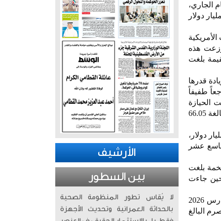
م الجاري،
 بنسبة 26.2 في المئة على أساس سنوي بنهاية شهر مارس 2026، بزيادة بلغت نحو 13.81 مليار دولار
الأمريكية
مارس المنصرم، مقارنة بـ 52.70 مليار دولار في مارس 2025. وتوزعت هذه
يمة بلغت
لتسجل نمواً بنسبة 1.40 في المئة، بزيادة قدرها
، لتعوض بذلك تراجعاً طفيفاً
الياً. أما منذ بداية العام 2026، فقد حققت الحيازة
الكويتية نمواً بنسبة 0.70 في المئة (ما يعادل 460 مليون دولار) مقارنة بمستوياتها في ختام عام 2025 والبالغة 66.05
لبيانات محافظة المملكة العربية السعودية على مركزها الأول بحيازة بلغت قيمتها 149.6 مليار دولار،
لتاسع عشر
الأرشيف
ضخمة بلغت
بين السطور
ازتها 926.9 مليار دولار، في حين جاءت
لا يُقاس تطور المنظومة الصحية
وفي سياق متصل، كشفت بيانات الخزانة الأمريكية أن إجمالي حجم السندات عالمياً وصل في ختام مارس 2026
بالحداثة العمرانية وتحديث الأجهزة
ام المنصرم البالغ