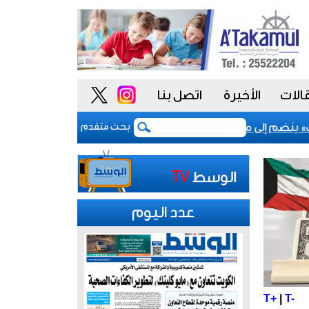
الات
الأخيرة
اتصل بنا
ينضم إلى مشروع «أداء» للسلوك الوظيفي لتعزيز «النزاهة والشفاف
بحث متقدم
عدد اليوم
T+
|
T-