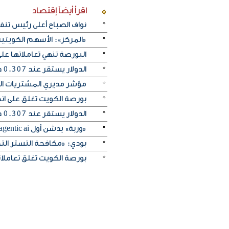
اقرأ أيضاً
إقتصاد
نواف الصباح أعلى رئيس تن
«المركز»: الأسهم الكويتية
البورصة تنهي تعاملاتها 
الدولار يستقر عند 0.307 دينار واليورو يرتفع إلى 0.354
مؤشر مديري المشتريات الكو
بورصة الكويت تغلق على انخفاض 
الدولار يستقر عند 0.307 دينار واليورو ينخفض إلى 0.353 دينار
«وربة» يدشن أول agentic ai مصرفي صوتي في العالم عبر التطبيق
بودي: «مكافحة التستر التج
بورصة الكويت تغلق تعاملاتها على