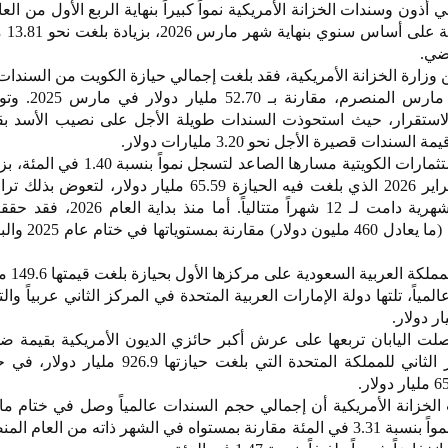
ون وسندات الخزانة الأمريكية نمواً كبيراً بنهاية الربع الأول من العا
حيث ارتفعت
اضي.
عن وزارة الخزانة الأمريكية، فقد بلغت إجمالي حيازة الكويت من السندات 
نحو 66.51 مليار دولار في ختام 
لاستقرار، حيث استحوذت السندات طويلة الأجل على نصيب الأسد بق
وعلى أساس شهري، عاودت الاستثمارات الكويتية مسارها الصاعد 
920 مليون دولار مقارنة بشهر فبراير 2026 الذي بلغت فيه الحيازة 65.59 مليار دولار
أعقب سلسلة من الارتفاعات الشهرية دامت لـ 12 شهراً متت
عربياً، أظهرت ا
ياً، تلتها دولة الإمارات العربية المتحدة في المركز الثاني عربياً وا
صلت اليابان تربعها على عرش أكبر حائزي الديون الأمريكية بقيمة 
1.19 تريليون دولار، تاركة المركز الثاني للمملكة المتحدة التي بلغت حي
إلى 9.35 تريليونات دولار، مسجلاً نمواً بنسبة 3.31 في المئة مقارنة بمستواه في الشهر ذاته من الع