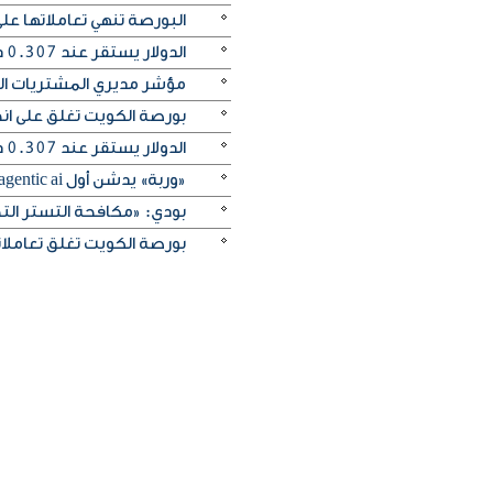
البورصة تنهي تعاملاتها 
الدولار يستقر عند 0.307 دينار واليورو يرتفع إلى 0.354
مؤشر مديري المشتريات الكو
بورصة الكويت تغلق على انخفاض 
الدولار يستقر عند 0.307 دينار واليورو ينخفض إلى 0.353 دينار
«وربة» يدشن أول agentic ai مصرفي صوتي في العالم عبر التطبيق
بودي: «مكافحة التستر التج
بورصة الكويت تغلق تعاملاتها على