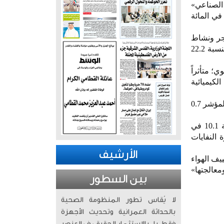
 الصناعي»
السعودية خلال مارس الماضي بنسبة 14.1 في المائة، على أساس سنوي، فيما تراجع بنسبة 22.3 في المائة
اجر ونشاط
الصناعة التحويلية. وشهد «مؤشر الرقم القياسي الفرعي لنشاط التعدين واستغلال المحاجر» انخفاضاً بنسبة 22.2
لمائة على أساس سنوي؛ متأثراً
ائة، وصنع المواد الكيميائية
وبخصوص الأداء الشهري لـ«المؤشر الفرعي لنشاط الصناعة التحويلية»، فإن النتائج تُظهر انخفاض أداء المؤشر 0.7
وسجل «الرقم القياسي الفرعي لنشاط إمدادات الكهرباء والغاز والبخار وتكييف الهواء» ارتفاعاً بنسبة 10.1 في
النفايات
الأرشيف
يف الهواء
ومعالجتها»
بين السطور
لا يُقاس تطور المنظومة الصحية
بالحداثة العمرانية وتحديث الأجهزة