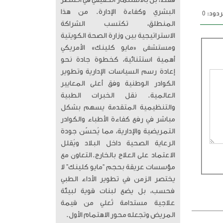
فقط، بل بالاستثمار الحقيقي في العنصر
البشري وكفاءة الإدارة. من هذا
دود: 0
المنطلق، تكتسب الشراكة
الاستراتيجية بين وزارة الصحة الكويتية
ومستشفى «مايو كلينك» الأمريكي
أهمية استثنائية، كخطوة جادة نحو
إعادة رسم السياسات الإدارية وتطوير
الكوادر الوطنية وفق أعلى المعايير
العالمية. ​ نقل الخبرات الطبية
والتنظيمية المتقدمة يسهم بشكل
مباشر في رفع كفاءة الأطباء والكوادر
التمريضية والإدارية، مما يُحسّن جودة
الرعاية الصحية داخل البلاد ويُقلل
الاعتماد على العلاج بالخارج. ​التعاون مع
مؤسسات عريقة بحجم “مايو كلينك” لا
يختصر الزمن في تطوير الأداء الطبي
فحسب، بل يضع لبنات قوية لبيئة
علاجية مستدامة تُعلي من قيمة
المريض وتجعله محور الاهتمام الأول.