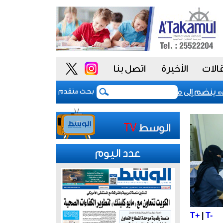
الات
الأخيرة
اتصل بنا
ينضم إلى مشروع «أداء» للسلوك الوظيفي لتعزيز «النزاهة والشفاف
بحث متقدم
عدد اليوم
T+
|
T-