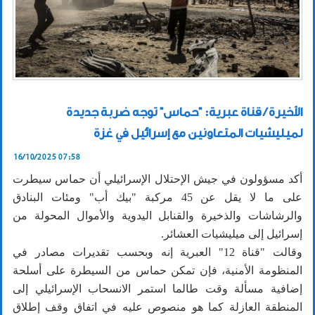
الأخيرة / قناة عبرية: "حماس" توجه ضربة جديدة
لميليشيات المتعاونين مع إسرائيل في غزة
16/10/2025 07:58
أكد مسؤولون في جيش الإحتلال الإسرائيلي أن حماس سيطرت
على ما لا يقل عن 45 مركبة "بيك أب" ومئات البنادق
والرشاشات والذخيرة والقنابل اليدوية والأموال المحولة من
إسرائيل إلى ميليشيات العشائر.
وقالت "قناة 12" العبرية إنه وبحسب تقديرات مصادر في
المنظومة الأمنية، فإن تمكن حماس من السيطرة على أسلحة
إضافية مسألة وقت طالما استمر الانسحاب الإسرائيلي إلى
المنطقة العازلة كما هو منصوص عليه في اتفاق وقف إطلاق