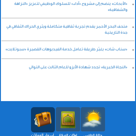
«الأبحاث» ينضم إلى مشروع «أداء» للسلوك الوظيفي لتعزيز «النزاهة
والشفافية»
متحف البحر الأحمر يقدم تجربة ثقافية متكاملة ويثري الحراك الثقافي في
جدة التاريخية
«سناب شات» يغيّر طريقة تعامل خدمة الفيديوهات القصيرة «سبوتلايت»
«النجاة الخيرية» تجدد شهادة الآيزو للعام الثالث على التوالي