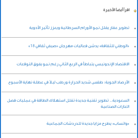
اقرأ أيضاً
الأخيرة
تطوير عقار يقلل نمو الأورام السرطانية ويعزز تأثير الأدوية
«الوطني للثقافة» يدشن فعاليات مهرجان «صيفي ثقافي 18»
الاقتصاد الإندونيسي يتباطأ في الربع الثاني رغم نمو يفوق التوقعات
الأرصاد الجوية: طقس شديد الحرارة ورطب ليلاً في عطلة نهاية الأسبوع
السعودية.. تطوير تقنية جديدة تقلل استهلاك الطاقة في عمليات فصل
الغازات الصناعية
«واتساب» يطرح مزايا جديدة للدردشات الجماعية