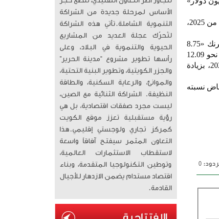
ة 12.3 مليون فرنك «14.9 مليون دولار»، مقابل 17 مليون فرنك «21.08 مليون دولار»
تتجاوز أطر التعاون التقليدي، لتضع حجر
الأساس لمرحلة جديدة من الشراكة
وجاءت البحرين خامسة خليجياً، بواردات بلغت 51.9 مليون فرنك «64.35 مليون دولار» خلال النصف الأول من 2025،
التنموية الشاملة. ​تأتي هذه الشراكة
لتُحرّك عجلة العديد من المشاريع
وفي يونيو، سجلت البحرين واردات بقيمة 8.9 مليون فرنك «11 مليون دولار»، مقارنة بـ7.06 مليون فرنك «8.75
الحيوية والتنموية في البلاد، وعلى
مليون دولار» في يونيو 2024. وبلغ إجمالي صادرات سويسرا من الساعات خلال النصف الأول من 2025 نحو 12.09
رأسها تطوير مشروع “مدينة الحرير”
مليار فرنك «15 مليار دولار»، مقابل 12.08 مليار فرنك «14.98 مليار دولار» في الفترة نفسها من 2024، بزيادة
والجزر الكويتية، وتطوير البنية التحتية،
والموانئ، والرعاية السكنية، والطاقة
رنك «2.5 مليار دولار»، بانخفاض نسبته
النظيفة. الشراكة الثنائية مع الصين،
ليست مجرد صفقات اقتصادية، بل هي
رؤية مستقبلية تعزز موقع الكويت
كمركز تجاري ولوجستي إقليمي. ​هذا
التعاون المثمر سيفتح آفاقاً واسعة
لاستقطاب الاستثمارات العالمية،
دود: 0
وتوطين التكنولوجيا المتقدمة، وبناء
اقتصاد مستدام يضمن الازدهار للأجيال
القادمة.