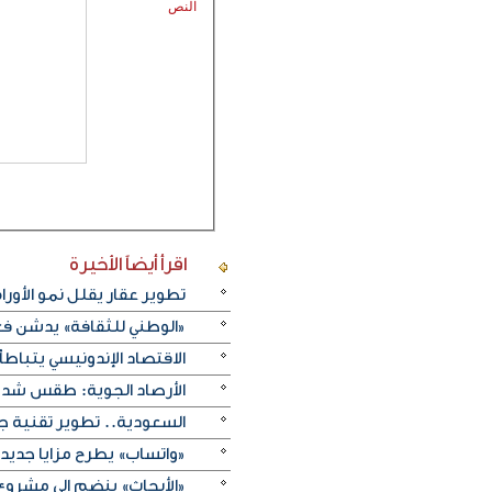
النص
اقرأ أيضاً
الأخيرة
تطوير عقار يقلل نمو الأورام
«الوطني للثقافة» يدشن فعا
الاقتصاد الإندونيسي يتباطأ 
الأرصاد الجوية: طقس شديد 
السعودية.. تطوير تقنية ج
«واتساب» يطرح مزايا جديد
«الأبحاث» ينضم إلى مشروع 