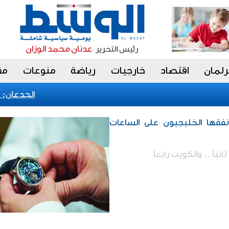
رلمان
اقتصاد
خارجيات
رياضة
منوعات
مق
الجدعان: نظا
يار دولار أنفقها الخليجيون على الساعات
نياً .. والكويت رابعاً