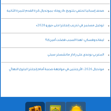
صحف إسبانيا تحتفي بتتويج «لا روخا» بمونديال كرة القدم للمرة الثانية
توخيل مستمر في تدريب إنجلترا حتى «يورو 2028»
ليفاندوفسكي: لهذا السبب فضلت أميركا؟
المغربي بوعدي على رادار مانشستر سيتي
مونديال 2026: الأرجنتين في مواجهة صعبة أمام إنجلترا لبلوغ النهائي