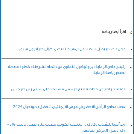
اقرأ أيضاً
رياضة
محمد صلاح يصل إسطنبول تمهيدا للانضمام إلى طرابزون سبور
رئيس نادي الرماية: بروتوكول التعاون مع «اتحاد الشرطة» خطوة مهمة
لدعم رياضة الرماية
الفيفا يتراجع عن خططه لبيع جزء من مسابقاته لمستثمرين خارجيين
هدف مدافع الرأس الأخضر في مرمى الأرجنتين الأفضل بمونديال 2026
«يد آسيا للشباب 2026».. منتخب الكويت يتغلب على الصين تايبيه «30-
29» ويحرز المركز الخامس