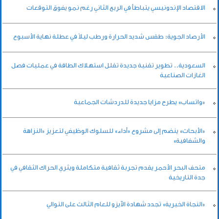
الاقتصاد الإندونيسي يتباطأ في الربع الثاني رغم نمو يفوق التوقعات
الأرصاد الجوية: طقس شديد الحرارة ورطب ليلاً في عطلة نهاية الأسبوع
السعودية.. تطوير تقنية جديدة تقلل استهلاك الطاقة في عمليات فصل
الغازات الصناعية
«واتساب» يطرح مزايا جديدة للدردشات الجماعية
«الأبحاث» ينضم إلى مشروع «أداء» للسلوك الوظيفي لتعزيز «النزاهة
والشفافية»
متحف البحر الأحمر يقدم تجربة ثقافية متكاملة ويثري الحراك الثقافي في
جدة التاريخية
«النجاة الخيرية» تجدد شهادة الآيزو للعام الثالث على التوالي