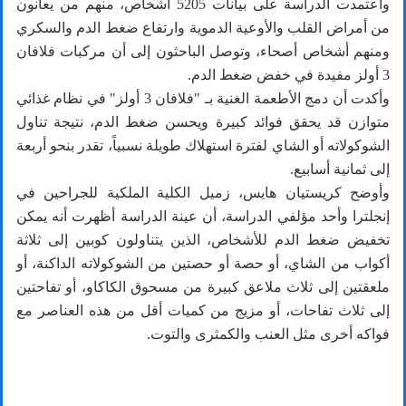
واعتمدت الدراسة على بيانات 5205 أشخاص، منهم من يعانون
من أمراض القلب والأوعية الدموية وارتفاع ضغط الدم والسكري
ومنهم أشخاص أصحاء، وتوصل الباحثون إلى أن مركبات فلافان
3 أولز مفيدة في خفض ضغط الدم.
وأكدت أن دمج الأطعمة الغنية بـ "فلافان 3 أولز" في نظام غذائي
متوازن قد يحقق فوائد كبيرة ويحسن ضغط الدم، نتيجة تناول
الشوكولاته أو الشاي لفترة استهلاك طويلة نسبياً، تقدر بنحو أربعة
إلى ثمانية أسابيع.
وأوضح كريستيان هايس، زميل الكلية الملكية للجراحين في
إنجلترا وأحد مؤلفي الدراسة، أن عينة الدراسة أظهرت أنه يمكن
تخفيض ضغط الدم للأشخاص، الذين يتناولون كوبين إلى ثلاثة
أكواب من الشاي، أو حصة أو حصتين من الشوكولاته الداكنة، أو
ملعقتين إلى ثلاث ملاعق كبيرة من مسحوق الكاكاو، أو تفاحتين
إلى ثلاث تفاحات، أو مزيج من كميات أقل من هذه العناصر مع
فواكه أخرى مثل العنب والكمثرى والتوت.