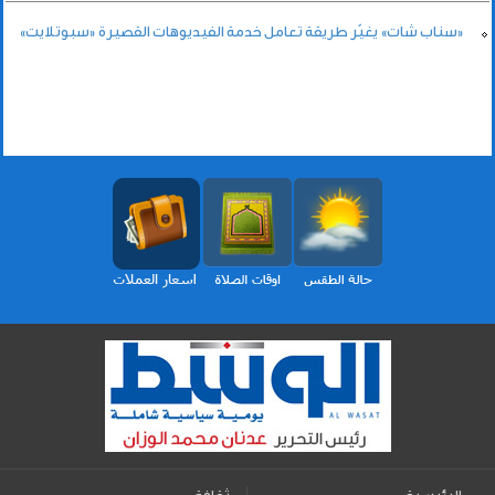
«سناب شات» يغيّر طريقة تعامل خدمة الفيديوهات القصيرة «سبوتلايت»