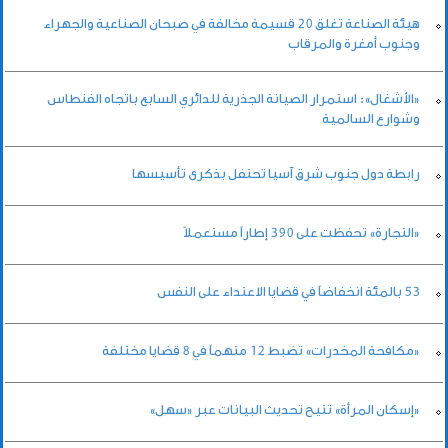
هيئة الصناعة تغلق 20 قسيمة مخالفة في صبحان الصناعية والجهراء
وجنوب أمغرة والمرقاب
«الأشغال»: استمرار الصيانة الجذرية للدائري السابع باتجاه الفنطاس
وشوارع السالمية
رابطة دول جنوب شرق آسيا تحتفل بذكرى تأسيسها
«التجارة» تحفظت على 390 إطاراً مستعملاً
53 بالمئة انخفاضاً في قضايا الاعتداء على النفس
«مكافحة المخدرات» تضبط 12 متهماً في 8 قضايا مختلفة
«إسكان المرأة» تتيح تحديث البيانات عبر «سهل»