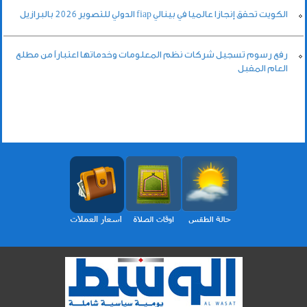
الكويت تحقق إنجازا عالميا في بينالي fiap الدولي للتصوير 2026 بالبرازيل
رفع رسوم تسجيل شركات نظم المعلومات وخدماتها اعتباراً من مطلع
العام المقبل