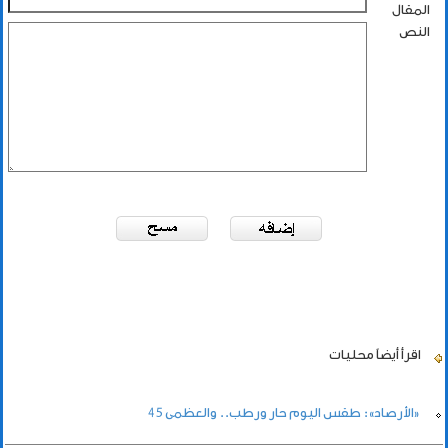
المقال
النص
اقرأ أيضاً
محليات
«الأرصاد»: طقس اليوم حار ورطب.. والعظمى 45