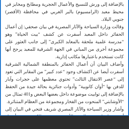
بالإضافة إلى ورش للنسيج والأعمال الحجرية ومطابخ ومخابز في
محيط معبد (الرامسيوم) بالبر الغربي في محافظة (الأقصر)
جنوبي البلاد.
وقالت وزارة السياحة والآثار المصرية في بيان صحفي: إن أعمال
الحفائر داخل المعبد أسفرت عن كشف “بيت الحياة” وهو
“مدرسة علمية ملحقة بالمعابد الكبرى” إلى جانب العثور على
مجموعة أخرى من المباني في الجهة الشرقية للمعبد يرجح أنها
كانت تستخدم باعتبارها مكاتب إدارية.
وأضاف البيان أن أعمال الحفائر بالمنطقة الشمالية الشرقية
أسفرت أيضا عن اكتشاف وجود “عدد كبير” من المقابر التي تعود
إلى “عصر الانتقال الثالث” تحتوي معظمها على حجرات وآبار
للدفن بها “أوان كانوبية” وأدوات جنائزية بحالة جيدة من الحفظ
بالإضافة إلى توابيت موضوعة داخل بعضها البعض و401 تمثال من
“الأوشابتي” المنحوت من الفخار ومجموعة من العظام المتناثرة.
وأشار وزير السياحة والآثار المصري شريف فتحي في البيان إلى
أهمية ما قامت به البعثة الأثرية من جهد للكشف عن أسرار
جديدة من تاريخ معبد (الرامسيوم) والدور الديني والمجتمعي الذي