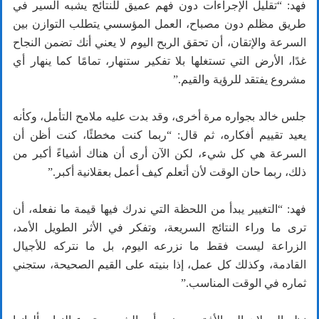
فهد: “تقليل الإجراءات دون فهم عميق للنتائج يشبه السير في
طريق مظلم دون مصباح، العمل المؤسسي يتطلب التوازن بين
السرعة والإتقان، أن تحقق الربح اليوم لا يعني أنك تضمن النجاح
غدًا، الأرض التي تستغلها بلا تفكير ستنهار، تمامًا كما ينهار أي
مشروع يفتقد للرؤية والقيم.”
جلس خالد بجواره مرة أخرى، وقد بدت عليه ملامح التأمل، وكأنه
يعيد تقييم أفكاره، ثم قال: “ربما كنت مخطئًا، كنت أظن أن
السرعة هي كل شيء، لكن الآن أرى أن هناك أشياءً أكبر من
ذلك، ربما حان الوقت لأن أتعلم كيف أعمل بعقلانية أكبر.”
فهد: “التغيير يبدأ من اللحظة التي ندرك فيها قيمة ما نفعله، أن
ترى ما وراء النتائج السريعة، وتفكر في الأثر الطويل الأمد،
الزراعة ليست فقط ما نزرعه اليوم، بل ما نتركه للأجيال
القادمة، وكذلك كل عمل، إذا بنيته على القيم الصحيحة، ستجني
ثماره في الوقت المناسب.”