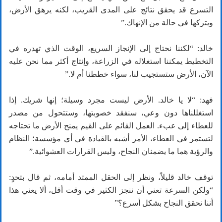
التسرع قد يحقق نتائج على المدى القريب، لكنه يرهق الأرض،
ويتركها في حالة من الإنهاك.”
خالد: “لكننا نحتاج إلى الإنجاز السريع، الوقت الذي تهدره في
التخطيط يمكننا استغلاله في الزراعة، وإنتاج أكثر مما نحن عليه
الآن، الأرض ستستجيب لنا، سواء خططنا أم لا.”
فهد: “لا يا خالد. الأرض ليست مجرد وسيلة؛ إنها شريك. إذا
استغللناها دون وعي، سنفقد خصوبتها، وستتحول من مصدر
للعطاء إلى عبء. العمل القائم على القيم يمنح الأرض ما تحتاجه
لتستمر في العطاء، الأمر أشبه بالقيادة في أي مؤسسة؛ النظام
والرؤية هما ما يضمنان النجاح، وليس القرارات العشوائية.”
توقف خالد قليلاً، ونظر إلى الحقل الممتد أمامه، ثم قال بتحدٍ:
“ولكن السرعة تعني أن ننجز الكثير في وقت أقل، ألا يعني هذا
أننا نحقق النجاح بشكل أسرع؟”