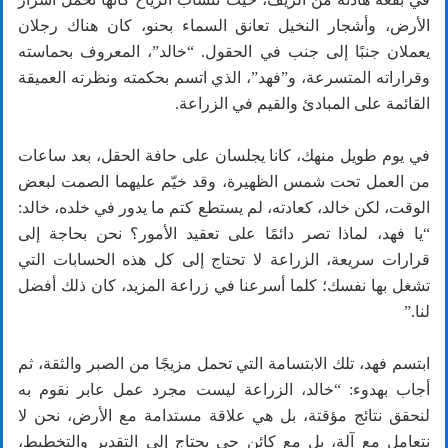
الأرض، وأشجار النخيل تعانق السماء بحنو، كان هناك رجلان
يعملان جنبًا إلى جنب في الحقول. “خالد”، المعروف بحماسته
وقراراته المتسرعة، و”فهد”، الذي اتسم بحكمته ونظرته العميقة
القائمة على المبادئ والقيم في الزراعة.
في يوم طويل منهك، كانا يجلسان على حافة الحقل، بعد ساعات
من العمل تحت شمس الظهيرة، وقد خيّم عليهما الصمت لبعض
الوقت، لكن خالد، كعادته، لم يستطع كتم ما يدور في خلده، خالد:
“يا فهد، لماذا تصر دائمًا على تعقيد الأمور؟ نحن بحاجة إلى
قرارات سريعة، الزراعة لا تحتاج إلى كل هذه الحسابات التي
تشغل بها نفسك؛ كلما أسرعنا في زراعة المزيد، كان ذلك أفضل
لنا.”
ابتسم فهد، تلك الابتسامة التي تحمل مزيجًا من الصبر والثقة، ثم
أجاب بهدوء: “خالد، الزراعة ليست مجرد عمل عابر نقوم به
لنحقق نتائج مؤقتة، بل هي علاقة مستدامة مع الأرض، نحن لا
نتعامل مع آلة، بل مع كائن حي يحتاج إلى التقدير والتخطيط،