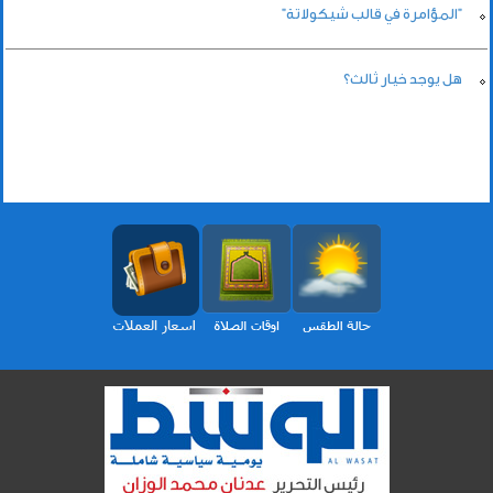
"المؤامرة في قالب شيكولاتة"
هل يوجد خيار ثالث؟