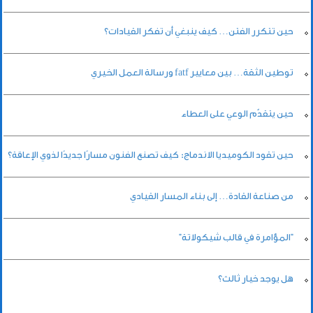
حين تتكرر الفتن… كيف ينبغي أن تفكر القيادات؟
توطين الثقة… بين معايير fatf ورسالة العمل الخيري
حين يتقدّم الوعي على العطاء
حين تقود الكوميديا الاندماج: كيف تصنع الفنون مسارًا جديدًا لذوي الإعاقة؟
من صناعة القادة… إلى بناء المسار القيادي
"المؤامرة في قالب شيكولاتة"
هل يوجد خيار ثالث؟