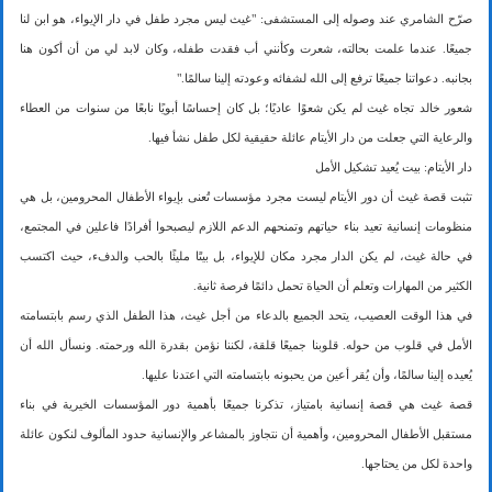
صرّح الشامري عند وصوله إلى المستشفى: "غيث ليس مجرد طفل في دار الإيواء، هو ابن لنا
جميعًا. عندما علمت بحالته، شعرت وكأنني أب فقدت طفله، وكان لابد لي من أن أكون هنا
بجانبه. دعواتنا جميعًا ترفع إلى الله لشفائه وعودته إلينا سالمًا."
شعور خالد تجاه غيث لم يكن شعوًا عاديًا؛ بل كان إحساسًا أبويًا نابعًا من سنوات من العطاء
والرعاية التي جعلت من دار الأيتام عائلة حقيقية لكل طفل نشأ فيها.
دار الأيتام: بيت يُعيد تشكيل الأمل
تثبت قصة غيث أن دور الأيتام ليست مجرد مؤسسات تُعنى بإيواء الأطفال المحرومين، بل هي
منظومات إنسانية تعيد بناء حياتهم وتمنحهم الدعم اللازم ليصبحوا أفرادًا فاعلين في المجتمع،
في حالة غيث، لم يكن الدار مجرد مكان للإيواء، بل بيتًا مليئًا بالحب والدفء، حيث اكتسب
الكثير من المهارات وتعلم أن الحياة تحمل دائمًا فرصة ثانية.
في هذا الوقت العصيب، يتحد الجميع بالدعاء من أجل غيث، هذا الطفل الذي رسم بابتسامته
الأمل في قلوب من حوله. قلوبنا جميعًا قلقة، لكننا نؤمن بقدرة الله ورحمته. ونسأل الله أن
يُعيده إلينا سالمًا، وأن يُقر أعين من يحبونه بابتسامته التي اعتدنا عليها.
قصة غيث هي قصة إنسانية بامتياز، تذكرنا جميعًا بأهمية دور المؤسسات الخيرية في بناء
مستقبل الأطفال المحرومين، وأهمية أن نتجاوز بالمشاعر والإنسانية حدود المألوف لنكون عائلة
واحدة لكل من يحتاجها.