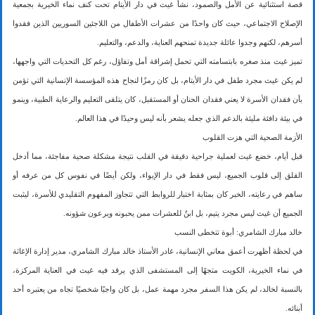
قصة استثنائية عن الأمل والصمود، نشأ غيث في دار الأيتام تحت كنف نماء الخيرية بجمعية
الإصلاح الاجتماعي، حيث كان واحدًا من عشرات الأطفال من اللاجئين السوريين الذين فقدوا
أسرهم، لكنهم وجدوا عائلة جديدة تمنحهم العناية، والدعم، والتعليم.
تميز غيث منذ صغره بابتسامته التي تحمل إشراقة أمل وتفاؤل، رغم كل التحديات التي واجهها،
لم يكن غيث مجرد طفل في دار الأيتام، بل كان رمزًا لنجاح هذه المؤسسة الإنسانية التي تؤمن
بأن فقدان الأسرة لا يعني فقدان الحنان أو المستقبل، كان يتلقى التعليم والرعاية الطبية، وينمو
في بيئة دافئة مليئة بالدعم الذي جعله يشعر بأنه ليس وحيدًا في هذا العالم.
الأزمة الصحية التي هزت القلوب
قبل أيام، خضع غيث لعملية جراحية دقيقة في القلب نتيجة مشكلة صحية مفاجئة، مما أدخل
القلق إلى قلوب الجميع، ليس فقط في دار الإيواء، ولكن أيضًا في نفوس كل من عرفه أو
ساهم في رعايته، الخبر كان بمثابة اختبار للروابط التي تتجاوز المفهوم التقليدي للأسرة، ليثبت
الجميع أن غيث ليس مجرد يتيم، بل ابنٌ للعشرات ممن يحبونه ويرعون شؤونه.
خالد مبارك الشامري: أبوة تتخطى النسب
في لحظة أظهرت أعمق معاني الإنسانية، غادر الأستاذ خالد مبارك الشامري، مدير إدارة الإغاثة
في نماء الخيرية، الكويت متجهًا إلى المستشفى الذي يرقد فيه غيث في العناية المركزة،
بالنسبة لخالد، لم يكن هذا السفر مجرد مهمة عمل، بل كان واجبًا شخصيًا تجاه من يعتبره أحد
أبنائه.