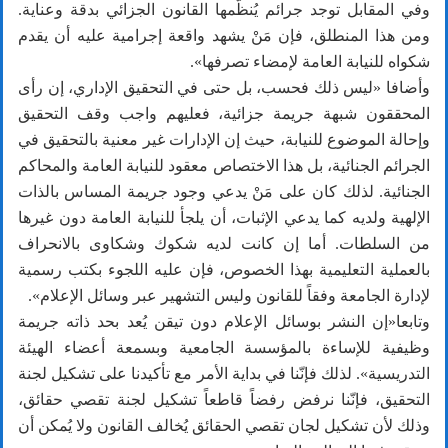
وفي المقابل توجد جرائم يُنظّمها القانون الجزائي بدقة وعناية.
ومن هذا المنطلق، فإن مَنْ يشهد واقعة إجرامية عليه أن يقدم
شكواه للنيابة العامة لإمضاء تصرفها».
وأضافا «ليس ذلك فحسب، بل حتى في التحقيق الإداري، إن رأى
المحققون شبهة جريمة جزائية، فعليهم واجب وقف التحقيق
وإحالة الموضوع للنيابة، حيث إن الإدارات غير معنية بالتحقيق في
الجرائم الجنائية، بل هذا الاختصاص معقود للنيابة العامة والمحاكم
الجنائية. لذلك كان على مَنْ يدعي وجود جريمة المساس بالذات
الإلهية ولديه كما يدعي الإثبات، أن يلجأ للنيابة العامة دون غيرها
من السلطات. أما إن كانت لديه شكوك وشكاوى بالانحراف
بالعملية التعليمية بهذا الخصوص، فإن عليه اللجوء بكتب رسمية
لإدارة الجامعة وفقاً للقانون وليس التشهير عبر وسائل الإعلام».
وتابعا«إن النشر بوسائل الإعلام دون تيقن يُعد بحد ذاته جريمة
وظيفية للإساءة بالمؤسسة الجامعية وبسمعة أعضاء الهيئة
التدريسية». لذلك فإنّنا في بداية الأمر مع تأكيدنا على تشكيل لجنة
التحقيق، فإنّنا نرفض رفضاً قاطعاً تشكيل لجنة تقصي حقائق،
وذلك لأن تشكيل لجان تقصي الحقائق يُخالف القانون ولا يُمكن أن