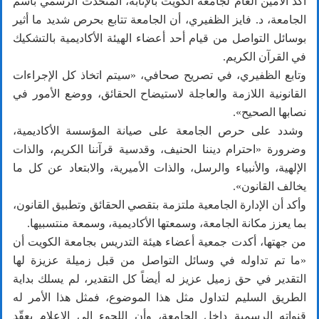
أكد الأمين العام لجامعة الكويت بالإنابة، المتحدث الرسمي باسم
الجامعة، د. فايز الظفيري، أن الجامعة تتابع بحرص شديد ما أثير
بوسائل التواصل من قيام أحد أعضاء الهيئة الأكاديمية بالتشكيك
في القرآن الكريم.
وتابع الظفيري، في تصريح صحافي، «سيتم اتخاذ كل الإجراءات
القانونية اللازمة والعاجلة لاستيضاح الحقائق، ووضع الأمور في
نصابها الصحيح».
وشدد على حرص الجامعة على صيانة المؤسسة الأكاديمية،
وضرورة «احترام ديننا الحنيف، وقدسية قرآننا الكريم، والذات
الإلهية، والأنبياء والرسل، والذات الأميرية، والابتعاد عن كل ما
يخالف القانون».
وأكد أن الإدارة الجامعية ملتزمة بتقصي الحقائق وتطبيق القانون،
بما يعزز مكانة الجامعة، وسمعتها الأكاديمية، وسمعة منتسبيها.
من جهتها، أكدت جمعية أعضاء هيئة التدريس بجامعة الكويت أن
«ما تم تداوله في وسائل التواصل من قبل زميلة عزيزة لها
التقدير في حق زميل عزيز له أيضاً كل التقدير، لم يسلك بداية
الطريق السليم لتداول مثل هذا الموضوع، فمثل هذا الأمر له
قنواته الرسمية داخل الجامعة، وأن اللجوء إلى الإعلام يعقّد