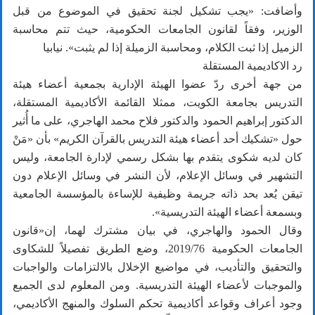
وأضافت: «يجب تشكيل لجنة تحقيق في الموضوع من قبل
الوزير، وفقاً لقانون الجامعات الحكومية، حيث تتم محاسبة
الزميل إذا ثبت الكلام، ومحاسبة الزميلة إذا لم يثبت». نيابيا
رد الاكاديمية المستقلة
من جهة أخرى ردّ عضوا الهيئة الإدارية بجمعية أعضاء هيئة
التدريس بجامعة الكويت، ممثلا القائمة الأكاديمية المستقلة،
الدكتور إبراهيم الحمود والدكتور فلاح محمد الهاجري، على ما أُثير
حول «تشكيك أحد أعضاء هيئة التدريس بالقرآن الكريم» بأن «مَنْ
كان لديه شكوى يتقدم بها بشكل رسمي لإدارة الجامعة، وليس
التشهير في وسائل الإعلام، لأن النشر في وسائل الإعلام دون
تيقن يُعد بحد ذاته جريمة وظيفية للإساءة بالمؤسسة الجامعية
وبسمعة أعضاء الهيئة التدريسية».
وقال الحمود والهاجري، في بيان مشترك لهما، إن«قانون
الجامعات الحكومية 2019/76، وضع الطريق تفصيلاً للشكاوى
والتحقيق والتأديب، في مواضيع الإخلال بالالتزامات والواجبات
والموجبات لأعضاء الهيئة التدريسية. ومن المعلوم لدى الجميع
وجود أعراف وقواعد أكاديمية تحكم السلوك والمنهج الأكاديمي،