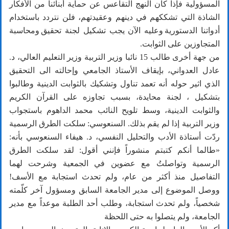
المسؤولية فإذا كان النهج التقاعس عن حماية أبنائنا من الأفكار
الشاذة التي تشككهم في دينهم وعقيدتهم، فلن نتردد باستخدام
أدواتنا الدستورية وعليه الآن يجب تشكيل لجنة تحقيق ومحاسبة
المتجاوزين على الثوابت.
من جهة أخرى طالب 15 نائبا وزير التربية وزير التعليم العالي، د.
عادل العدواني، بإيقاف الأستاذ الجامعي وإحالته الى التحقيق
الذي اثير حوله أنه تعمد تناول وتشكيك بالثوابت الدينية وطالبوا
بتشكيل ، لجنة محايدة، بسبب تجاوزه على القرآن الكريم
والثوابت الدينية، وسط تلويح النائب محمد الداهوم باستجواب
وزير التربية إذا لم يقم بذلك. السنعوسي: سلكت الطرق الرسمية
ردّت أستاذة الأدب والتحليل النفسي، د. هيفاء السنعوسي بأنه:
«طالما أنكم كتبتم منشوراً فإنني أقول: لقد سلكت الطرق
الرسمية وتواصلتُ مع عضوين في الجمعية وشرحت لهما
التفاصيل منذ أكثر من عام، ولم تحدث استجابة مع الأسف!
ووصل الموضوع إلى مدير الجامعة السابق ومسؤول آخر كلّمته
شخصياً، ولم تحدث استجابة، وطلب أحد الطلبة موعداً مع مدير
الجامعة، ولم يتصلوا به حتى اللحظة