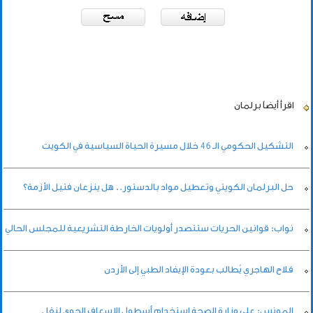
اقرأ أيضاً
برلمان
التشكيل الحكومي الـ 46 خلال مسيرة الحياة السياسية في الكويت
حل البرلمان الكويتي وتعطيل مواد بالدستور.. هل ينزعان فتيل الأزمة؟
نواب: قوانين الحريات ستتصدر أولويات الخارطة التشريعية للمجلس الحالي
فلاح الهاجري يُطالب بعودة الإيفاد الطبي إلى الأردن
المونس: على وزارة الصحة استخدام أسطول الإسعاف الجوي لنقل