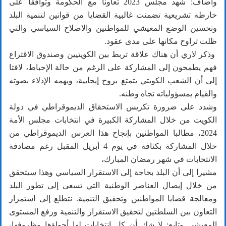
وأضاف: شهد مجلس 2023 تعاونا مع الحكومة وتوافقا على
خارطة تشريعية تضمنت غالبية القضايا من قوانين لتنمية البلد
وتحسين الوضع المعيشي للمواطنين والاصلاح السياسي والتي
ظلت تراوح مكانها على مدى عقود.
وذكر لاري أن هناك علاقة تربط بين الكويتيين وصندوق الاقتراع
فهم يطمحون إلى المشاركة على الرغم من حالة الإحباط، لافتا
إلى أن الشعب الكويتي يتمتع بروح إيجابية، ويهمه الإدلاء بصوته
والقيام بمسؤولياته تجاه وطنه.
‏وشدد على ضرورة تكريس الاستحقاق الديموقراطي في دولة
الكويت من خلال المشاركة الكبيرة في انتخابات مجلس الأمة
2024، مطالبا المواطنين بإنجاح هذا العرس الديموقراطي من
خلال المشاركة بكثافة في يوم 4 أبريل المقبل رغم مصادفة
الانتخابات في شهر رمضان المبارك،
مشيرا إلى أن البلد بحاجة إلى الاستقرار السياسي وهذا سيتحقق
من خلال إيصال العناصر الوطنية التي تسعى إلى تطور البلد
ومعالجة قضايا المواطنين وتحقيق التنمية. نتطلع إلى استمرار
التعاون بين السلطتين لتحقيق الاستقرار والتنمية ورفع المستوى
المعيشي وتابع: لا شك أن كل انتخابات لها أجواؤها وظروفها،