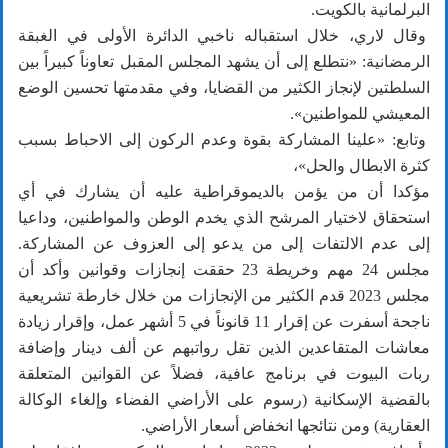
البرلمانية بالكويت.
وقال لاري، خلال استقباله ناخبي الدائرة الأولى في الغبقة
الرمضانية: «نتطلع إلى أن يشهد المجلس المقبل تعاوناً كبيراً بين
السلطتين لإنجاز الكثير من القضايا، وفي مقدمتها تحسين الوضع
المعيشي للمواطنين».
وتابع: «علينا المشاركة بقوة وعدم الركون إلى الاحباط بسبب
كثرة الابطال والحل»،
مؤكدا أن من يؤمن بالديموقراطية عليه أن يشارك في أي
استحقاق لاختيار المرشح الذي يخدم الوطن والمواطنين، وداعيا
إلى عدم الالتفات إلى من يدعو إلى العزوف عن المشاركة.
مجلس 24 مهم وخريطة 23 حققت إنجازات وقوانين وأكد أن
مجلس 2023 قدم الكثير من الإنجازات من خلال خارطة تشريعية
ناجحة أسفرت عن إقرار 11 قانوناً في 5 أشهر عمل، وإقرار زيادة
معاشات المتقاعدين الذين تقل رواتبهم عن ألف دينار وإضافة
ربات البيوت في برنامج عافية، فضلاً عن القوانين المتعلقة
بالقضية الإسكانية (رسوم على الأراضي الفضاء وإلغاء الوكالة
العقارية) ومن نتائجها انخفاض أسعار الأراضي.