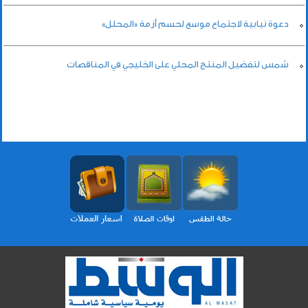
دعوة نيابية لاجتماع موسع لحسم أزمة «المحلل»
شمس لتفضيل المنتج المحلي على الخليجي في المناقصات