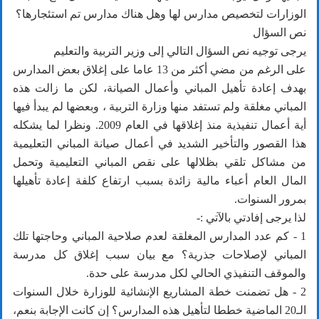
الوزارات لتخصيص مدارس لها وهل هناك مدارس تم استئجارها؟
نص السؤال
يرجى توجيه نص السؤال التالي إلى وزير التربية والتعليم
على الرغم من مضي أكثر من 13 عاما على إغلاق بعض المدارس
بهدف إعادة تأهيل المباني وأعمال الصيانة، لكن ما زالت هذه
المباني مغلقة ولم تستفد منها وزارة التربية ، وبعضها لم يبدأ فيها
أية أعمال تنفيذية منذ إغلاقها في العام 2009. ونظرا لما يشكله
هذا القصور والتأخير الشديد في أعمال صيانة المباني التعليمية
من مشاكل تلقي بظلالها على نقص المباني التعليمية وتحمل
المال العام أعباء مالية زائدة بسبب ارتفاع كلفة إعادة تأهيلها
بمرور السنوات.
لذا يرجى إفادتي بالآتي :-
1 - كم عدد المدارس المغلقة لعدم صلاحية المباني وحاجتها تلك
المباني لإصلاحات جذرية؟ مع بيان سبب إغلاق كل مدرسة
والموقف التنفيذي الحالي لكل مدرسة على حدة.
2 - هل تضمنت خطة المشاريع الإنشائية للوزارة خلال السنوات
الـ20 الماضية خططا لتأهيل هذه المدارس؟ إن كانت الإجابة بنعم،