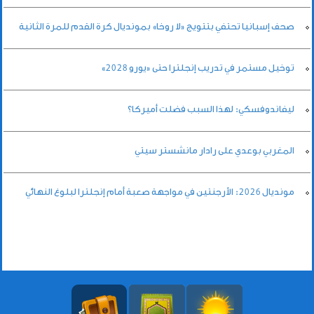
صحف إسبانيا تحتفي بتتويج «لا روخا» بمونديال كرة القدم للمرة الثانية
توخيل مستمر في تدريب إنجلترا حتى «يورو 2028»
ليفاندوفسكي: لهذا السبب فضلت أميركا؟
المغربي بوعدي على رادار مانشستر سيتي
مونديال 2026: الأرجنتين في مواجهة صعبة أمام إنجلترا لبلوغ النهائي