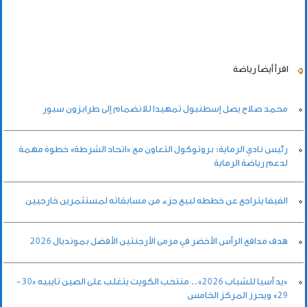
اقرأ أيضاً
رياضة
محمد صلاح يصل إسطنبول تمهيدا للانضمام إلى طرابزون سبور
رئيس نادي الرماية: بروتوكول التعاون مع «اتحاد الشرطة» خطوة مهمة
لدعم رياضة الرماية
الفيفا يتراجع عن خططه لبيع جزء من مسابقاته لمستثمرين خارجيين
هدف مدافع الرأس الأخضر في مرمى الأرجنتين الأفضل بمونديال 2026
«يد آسيا للشباب 2026».. منتخب الكويت يتغلب على الصين تايبيه «30-
29» ويحرز المركز الخامس