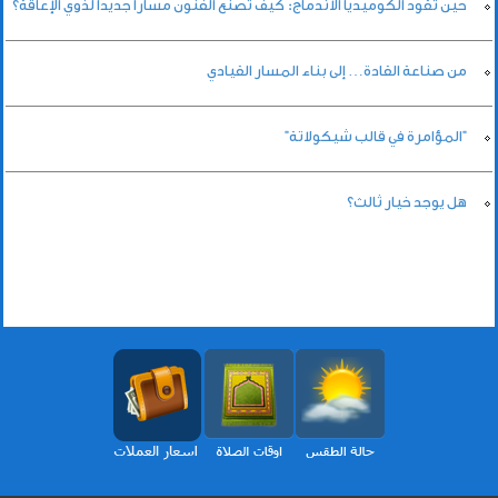
حين تقود الكوميديا الاندماج: كيف تصنع الفنون مسارًا جديدًا لذوي الإعاقة؟
من صناعة القادة… إلى بناء المسار القيادي
"المؤامرة في قالب شيكولاتة"
هل يوجد خيار ثالث؟