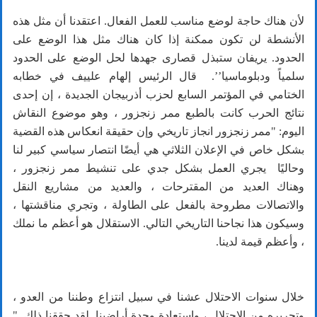
لأن هناك حاجة لوضع مناسب للعمل الفعال. اعتقدنا أن مثل هذه
الأنشطة لن تكون ممكنة إذا كان هناك مثل هذا الوضع على
الحدود. يريفان ستبذل قصارى جهدها لحل الوضع على الحدود
سلمياً ودبلوماسيا’’. قال الرئيس إلهام علييف في خطابه
الختامي في المؤتمر السابع لحزب أذربيجان الجديدة ، إن إحدى
نتائج الحرب كانت بالطبع ممر زنجزور ، وهو موضوع النقاش
اليوم: "ممر زنجزور انجاز تاريخي وإن حقيقة انعكاس هذه القضية
بشكل خاص في الإعلان الثلاثي هي أيضًا انتصار سياسي كبير لنا
وحاليًا يجري العمل بشكل جدي على تنشيط ممر زنجزور ،
وهناك العديد من المقترحات ، والعديد من مشاريع النقل
والاتصالات مطروحة بالفعل على الطاولة ، وتجري مناقشتها ،
وسيكون هذا نجاحنا التاريخي التالي. الاستقلال هو أعظم ما نملك
، وأعظم قيمة لدينا.
خلال سنوات الاحتلال عشنا في سبيل انتزاع وطننا من العدو ،
وتحريره من الاحتلال ، واستعادة وحدة أراضينا. لقد حققنا ذلك ."