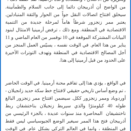
من الواضح أن أذربيجان دائما إلى جانب السلام والطمأنينة.
سيخلق افتتاح اتصالات النقل جواً من الحوار والثقة المتبادلين.
يعتبر ممر زنجزور شرطاً هاماً لمرحلة جديدة من التنمية
الاقتصادية في المنطقة. ومع ذلك ، ترفض أرمينيا الامتثال لبنود
البيانات المشتركة الموقعة في 10 نوفمبر من العام الماضي و 11
يناير من هذا العام. في الوقت نفسه ، يسيّس العمل المنجز من
أجل المصالح الاقتصادية في المنطقة وتهدف التوترات الأخيرة
على الحدود من قبل أرمينيا إلى هذا.
في الواقع ، يؤدي هذا إلى تفاقم محنة أرمينيا. في الوقت الحاضر
، تم وضع أساس تاريخي حقيقي لافتتاح خط سكة حديد زانجيلان -
أوردوباد وممر زنجزور ككل. سيضمن افتتاح ممر زنجزور البالغ
طوله 40 كيلومترًا والذي سيربط زنجيلان بناختشفان ربط
ناختشيفان المحاصرة منذ سنوات عديدة ، بالجزء الرئيسي من
أذربيجان فتح هذا الممر سيغير الوضع الجيوسياسي ليس فقط
في المنطقة ، وانما في العالم التركي بشكل عام. في الوقت