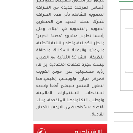
تتجاوز أطر التعاون التقليدي، لتضع حجر
الأساس لمرحلة جديدة من الشراكة
التنموية الشاملة. ​تأتي هذه الشراكة
لتُحرّك عجلة العديد من المشاريع
الحيوية والتنموية في البلاد، وعلى
رأسها تطوير مشروع “مدينة الحرير”
والجزر الكويتية، وتطوير البنية التحتية،
والموانئ، والرعاية السكنية، والطاقة
النظيفة. الشراكة الثنائية مع الصين،
ليست مجرد صفقات اقتصادية، بل هي
رؤية مستقبلية تعزز موقع الكويت
كمركز تجاري ولوجستي إقليمي. ​هذا
التعاون المثمر سيفتح آفاقاً واسعة
لاستقطاب الاستثمارات العالمية،
وتوطين التكنولوجيا المتقدمة، وبناء
اقتصاد مستدام يضمن الازدهار للأجيال
القادمة.