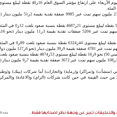
وارتفع مؤشر السوق الرئيسي 5ر5 نقطة ليبلغ مستوى
وارتفع مؤشر السوق الأول 5ر55 نقطة ليبلغ مستوى 
ي (منشآت) و(مراكز) و(رماية) و(انجازات) أما شركات (بيتك) و(وطن
لا من حيث القيمة في حين كانت شركات (الراي) و(الاعادة) و(المركز)
ء والتعليقات تعبر عن وجهة نظر اصحابها فقط.
عدد الر