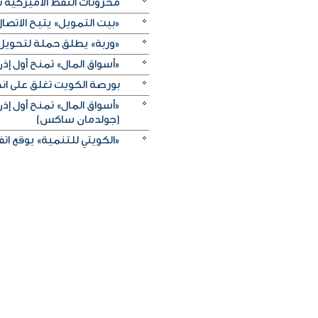
مخزونات النفط الأميركية تزيد 2.5 مليون برميل على عكس 
«بيت التمويل» يتيح الاتصال 
«وربة» يطلق حملة لتحويل روا
«أسواق المال» تمنح أول 
بورصة الكويت تغلق على انخفاض 
«أسواق المال» تمنح أول 
(جولدمان ساكس)
«الكويتي للتنمية» يوقع اتفاقيتي منحة بـ5 ملايين دولار لدعم الجه