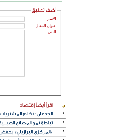
أضف تعليق
الاسم
عنوان المقال
النص
اقرأ أيضاً
إقتصاد
الجدعان: نظام المشتريات 
تباطؤ نمو المصانع الصيني
«المركزي البرازيلي» يخفض الفائدة بـ25 نقطة أسا