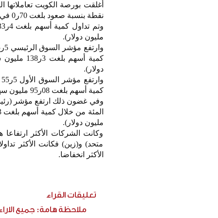
نقطة بنسبة صعود بلغت 70ر0 في المئة.
مليون دولار).
دولار).
كمية أسهم بلغت 08ر95 مليون سهم تمت عبر 4781 صفقة بقيمة 9ر39 مليون دينار (نحو 6ر127 مليون دولار).
مليون دولار).
وكانت الشركات الأكثر ارتفاعا ه
متحد) و(زين) فكانت الأكثر تداو
الأكثر انخفاضا.
تعليقات القراء
ملاحظة هامة: جميع الارا