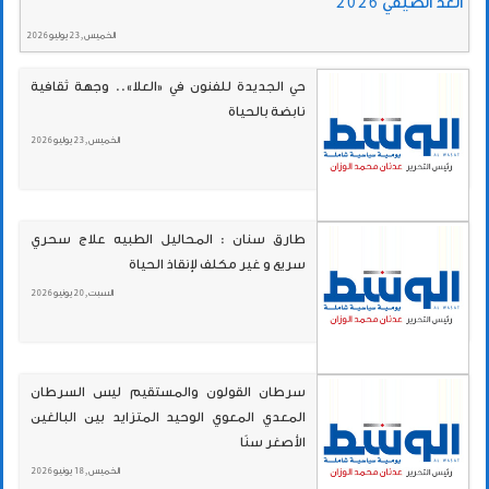
الغد الصيفي 2026
الخميس , 23 يوليو 2026
حي الجديدة للفنون في «العلا».. وجهة ثقافية
نابضة بالحياة
الخميس , 23 يوليو 2026
طارق سنان : المحاليل الطبيه علاج سحري
سريع و غير مكلف لإنقاذ الحياة
السبت , 20 يونيو 2026
سرطان القولون والمستقيم ليس السرطان
المعدي المعوي الوحيد المتزايد بين البالغين
الأصغر سنًا
الخميس , 18 يونيو 2026