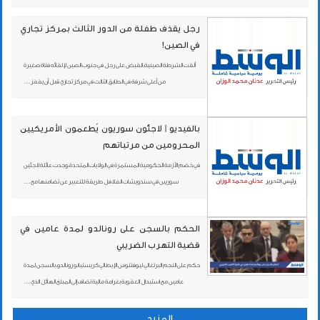
رجل يقذف طفلة من الدور الثالث بمركز تجاري
في الصين!
ألقت الشرطة الصينية، القبض على رجل في جنوب الصين لإلقائه فتاة صغيرة
من أعلى شرفة في الطابق الثالث في مركز تجاري قبل أن يقفز ...
بالفيديو | لاجئون سوريون يُطعمون الأمريكيين
المحرومين من مرتباتهم
في خضم الأزمة الحكومية المستمرة في الولايات المتحدة، وجدت عائلة لاجئين
سوريين في سندويشات الفلافل طريقة للتعبير عن تضامنها مع ...
الحكم بالسجن على رونالدو لمدة عامين في
قضية التهرب الضريبي
حكم على النجم البرتغالي ليوفنتوس الإيطالي كريستيانو رونالدو، بالسجن لمدة
عامين مع استبدال العقوبة بغرامة مالية تضاف إلى المبلغ الهائل الذي ...
المزيد