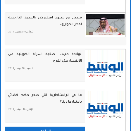
فيصل بن محمد استعرض «الجذور التاريخية
لفكر الخوارج»
الثلاثاء , 10 ديسمبر 2019
«ولادة حب».. صلابة المرأة الكويتية من
الانكسار حتى الفرح
السبت , 30 نوفمبر 2019
ما هي الراستافارية التي صدر حكم قضائي
باعتبارها دينا؟
الإثنين , 16 سبتمبر 2019
المزيد