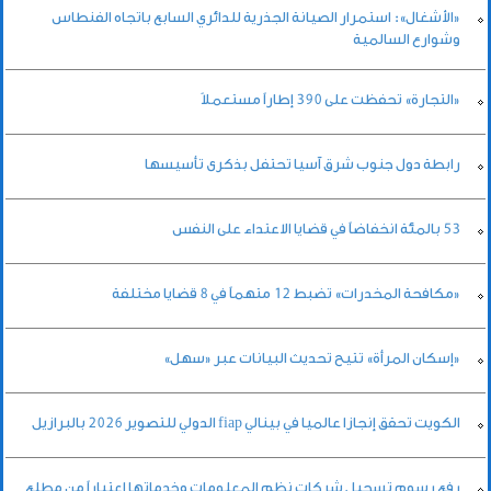
«الأشغال»: استمرار الصيانة الجذرية للدائري السابع باتجاه الفنطاس
وشوارع السالمية
«التجارة» تحفظت على 390 إطاراً مستعملاً
رابطة دول جنوب شرق آسيا تحتفل بذكرى تأسيسها
53 بالمئة انخفاضاً في قضايا الاعتداء على النفس
«مكافحة المخدرات» تضبط 12 متهماً في 8 قضايا مختلفة
«إسكان المرأة» تتيح تحديث البيانات عبر «سهل»
الكويت تحقق إنجازا عالميا في بينالي fiap الدولي للتصوير 2026 بالبرازيل
رفع رسوم تسجيل شركات نظم المعلومات وخدماتها اعتباراً من مطلع