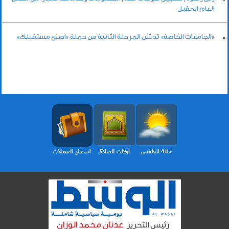
العام المقبل
«الجامعات الخاصة» تدشّن المرحلة الثانية من حملة «اصنع مستقبلك»