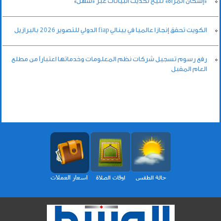
«إسكان المرأة» تتيح تحديث البيانات عبر «سهل»
الكويت تحقق إنجازا عالميا في بينالي fiap الدولي للتصوير 2026 بالبرازيل
رفع رسوم تسجيل شركات نظم المعلومات وخدماتها اعتباراً من مطلع
العام المقبل