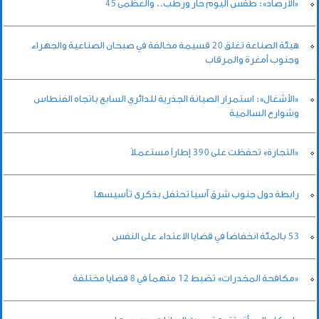
«الأرصاد»: طقس اليوم حار ورطب.. والعظمى 45
هيئة الصناعة تغلق 20 قسيمة مخالفة في صبحان الصناعية والجهراء
وجنوب أمغرة والمرقاب
«الأشغال»: استمرار الصيانة الجذرية للدائري السابع باتجاه الفنطاس
وشوارع السالمية
«التجارة» تحفظت على 390 إطاراً مستعملاً
رابطة دول جنوب شرق آسيا تحتفل بذكرى تأسيسها
53 بالمئة انخفاضاً في قضايا الاعتداء على النفس
«مكافحة المخدرات» تضبط 12 متهماً في 8 قضايا مختلفة