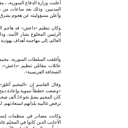
أعلنت وزارة الدفاع السورية، ، 
المدنيين، وذلك بعد ساعات من ب
وأعلن مسؤوليته عن هجوم بشرق س
وكان تنظيم «داعش» قد هاجم الر
الرئيس المخلوع بشار الأسد، وذ
العالم، إلى مهاجمة أهداف يهودية 
وأغلقت السلطات السورية، مخيم ا
عائلات مقاتلي تنظيم «داعش»، ب
الصحافة الفرنسية».
وقال القاسم إن «المخيم أغلق»،
«وضعت خططاً تنموية وإعادة دمج لل
ترفض غالبية بلدانهم استعادتهم، 
وكانت مصادر في منظمات إنساني
الأجانب الذين كانوا في المخيّم غا