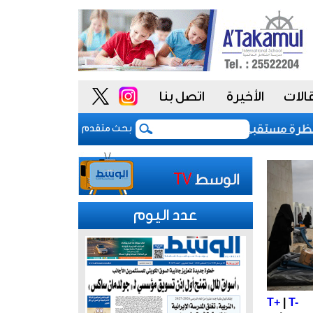
الات
الأخيرة
اتصل بنا
ف السيادي للكويت عند «-aa» مع نظرة مستقبلية مستقرة
بعد 5 أشهر من الحرب.. بوادر اتفاق "وشيك" لفتح مضيق هرمز
بحث متقدم
عدد اليوم
T+
|
T-