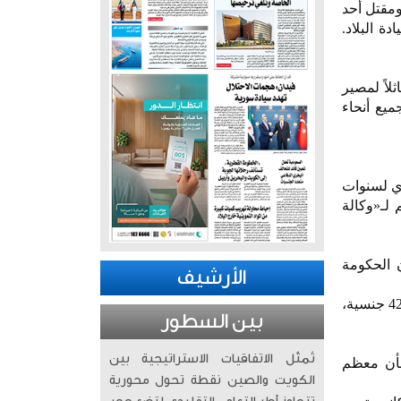
ومقتل أحد
ة البلاد.
اً لمصير
ميع أنحاء
وي لسنوات
 لـ«وكالة
 الحكومة
الأرشيف
كان المخيم يضمّ نحو 24 ألف شخص، بينهم ما يقارب 15 ألف سوري، ونحو 6300 امرأة وطفل أجنبي من 42 جنسية،
بين السطور
تُمثّل الاتفاقيات الاستراتيجية بين
بأن معظم
الكويت والصين نقطة تحول محورية