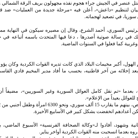
مقتل عنصر في الجيش جراء هجوم نفذه مجهولون بريف الرقة الشمالي 
يان لتنظيم «داعش»، أعلن فيه «مرحلة جديدة من العمليات» ضد قياد
وريا، في تصعيد لهجماته.
ئيس السوري، أحمد الشرع، وقال إن مصيره سيكون في النهاية مماثل
لك في رسالة صوتية أصدرها ، دعا فيها المتحدث باسمه أتباعه في ج
وغربية كما فعلوا في السنوات الماضية.
لهول، أكبر مخيمات البلاد الذي كانت تديره القوات الكردية وكان يؤ
عد إخلائه من آخر قاطنيه، بحسب ما أفاد مدير المخيم فادي القاسم
 بعدما «تم نقل كامل العوائل السورية وغير السوريين»، مضيفاً أن
عوائل بعيداً من الإعلام».
لكن أعدادهم انخفضت بشكل كبير في الأسابيع الأخيرة.
ة وشهود، أفادوا لـ«وكالة الصحافة الفرنسية» الأسبوع الماضي، 
دروه بعدما انسحبت منه القوات الكردية أواخر يناير.