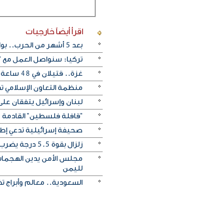
اقرأ أيضاً
خارجيات
بعد 5 أشهر من الحرب.. بوادر اتفاق "وشيك" لفتح مضيق هرمز
تركيا: سنواصل العمل مع "
غزة.. قتيلان في 48 ساعة يرفعان حصيلة ضحايا الإبادة إلى 73 ألفا و384
منظمة التعاون الإسلامي ت
لبنان وإسرائيل يتفقان على
"قافلة فلسطين" القادمة م
صحيفة إسرائيلية تدعي إطل
زلزال بقوة 5.5 درجة يضرب ألاسكا الأمريكية
مجلس الأمن يدين الهجمات 
لليمن
السعودية.. معالم وأبراج ت