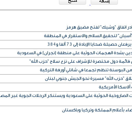
آسيان" لتحقيق السلام والاستقرار في المنطقة
دين بشدة الهجمات الحوثية على منطقة (نجران) في السعودية
 قائمة دول مختصرة للإشراف على نزع سلاح "حزب الله"
ن البوسنة تنظم تجمعا في شانلي أورفة التركية
اق "حزب الله" مسيرة نحو الجيش جنوبي لبنان
الصاروخية الحوثية على السعودية ويستنكر الرحلات الجوية غير المصر
ضاء بأعلام المملكة وتركيا وباكستان