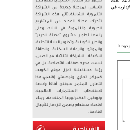
كانت تحت
تتجاوز أطر التعاون التقليدي، لتضع حجر
إدارية في
الأساس لمرحلة جديدة من الشراكة
التنموية الشاملة. ​تأتي هذه الشراكة
لتُحرّك عجلة العديد من المشاريع
الحيوية والتنموية في البلاد، وعلى
رأسها تطوير مشروع “مدينة الحرير”
والجزر الكويتية، وتطوير البنية التحتية،
دود: 0
والموانئ، والرعاية السكنية، والطاقة
النظيفة. الشراكة الثنائية مع الصين،
ليست مجرد صفقات اقتصادية، بل هي
رؤية مستقبلية تعزز موقع الكويت
كمركز تجاري ولوجستي إقليمي. ​هذا
التعاون المثمر سيفتح آفاقاً واسعة
لاستقطاب الاستثمارات العالمية،
وتوطين التكنولوجيا المتقدمة، وبناء
اقتصاد مستدام يضمن الازدهار للأجيال
القادمة.