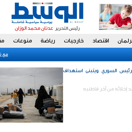
رلمان
اقتصاد
خارجيات
رياضة
منوعات
مق
«فيتش» تؤكد التصني
رئيس السوري ويتبنى استهداف
 إخلائه من آخر قاطنيه