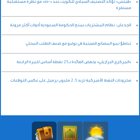
«فيتش» تؤكد التصنيف السيادي للكويت عند «-aa» مع نظرة مستقبلية
مستقرة
الجدعان: نظام المشتريات يمنح الحكومة السعودية أدوات أكثر مرونة
تباطؤ نمو المصانع الصينية في يوليو مع ضعف الطلب المحلي
«المركزي البرازيلي» يخفض الفائدة بـ25 نقطة أساس للمرة الرابعة
مخزونات النفط الأميركية تزيد 2.5 مليون برميل على عكس التوقعات