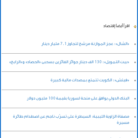
اقرأ أيضاً
إقتصاد
«الشال»: عجز الموازنة مرشح لتجاوز 7.1 مليار دينار
«بيت التمويل»: 130 الف دينار جوائز الفائزين بسحبى «الحصاد» و«الرابح»
«فيتش»: الكويت تتمتع بمصدات مالية كبيرة
البنك الدولي يوافق على منحة لسوريا بقيمة 100 مليون دولار
مصفاة الزاوية الليبية: السيطرة على تسرّب ناجم عن اصطدام طائرة
مسيرة