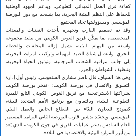
كفاءة فرق العمل الميداني التطوعي، ويدعم الجهود الوطنية
للحفاظ على النظم البيئية البحرية، بما ينسجم مع دور البورصة
المؤسسي ومسؤوليتها تجاه المجتمع.
وقد تم تصميم القارب وتجهيزه بأحدث التقنيات والمعدات
المتخصصة، بما يمكّن فريق الغوص الكويتي من تنفيذ مجموعة
واسعة من المهام البيئية، تشمل إزالة المخلفات والحطام
البحري، وانتشال شباك الصيد المهملة، وتركيب المرابط البحرية،
إلى جانب مراقبة الشعاب المرجانية، وتوثيق الحياة البحرية،
وتنظيف الشواطئ والجزر.
وفي هذا السياق، قال ناصر مشاري السنعوسي، رئيس أول إدارة
التسويق والاتصال في بورصة الكويت: «تفخر بورصة الكويت
بشراكتها الاستراتيجية مع فريق الغوص الكويتي التابع للمبرة
التطوعية البيئية، وبالتعاون مع برنامج الأمم المتحدة للبيئة،
كنموذج للتعاون البنّاء بين القطاع الخاص والعمل البيئي
المؤسسي. ويجسّد تدشين قارب البورصة الثاني التزامنا المستمر
للعام السادس بدعم عمليات الفريق في جون الكويت، الذي يُعد
من أبرز الموارد البيئية والاقتصادية في البلاد».