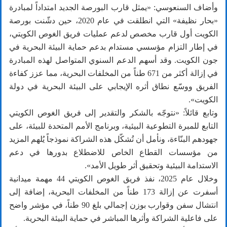
وأضاف السنعوسي: «يمثل قارب البورصة الجديد امتداداً لمبادرة
«بحار نظيفة» التي انطلقت في عام 2020، حين دشّنت بورصة
الكويت أول قارب مخصص لدعم عمليات فريق الغوص الكويتي،
في إطار التزام مؤسسي مستدام بدعم حماية البيئة البحرية في
جون الكويت. وقد أسهم الدعم السنوي المتواصل لهذه المبادرة
في إزالة أكثر من 671 طناً من المخلفات البحرية، مما عزز كفاءة
الفريق ووسّع نطاق أثره الإيجابي على البيئة البحرية في دولة
الكويت».
وتابع قائلاً: «نتوجّه بالشكر والتقدير إلى فريق الغوص الكويتي
التابع للمبرة التطوعية البيئية، وبرنامج الأمم المتحدة للبيئة، على
جهودهم البنّاءة، ونأمل أن تُشكّل هذه الشراكة نموذجاً يُلهم المزيد
من مؤسسات القطاع الخاص للاضطلاع بدورها في دعم
الاستدامة البيئية وتحقيق أثر طويل الأمد».
وخلال عام 2025، نفذ فريق الغوص الكويتي 44 مهمة ميدانية
أسفرت عن إزالة 173 طناً من المخلفات البحرية، إضافة إلى
انتشال سفن وقوارب بوزن إجمالي بلغ 90 طناً، في مؤشر واضح
على فاعلية الشراكة وأثرها المباشر في حماية البيئة البحرية.