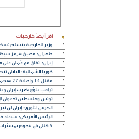
اقرأ أيضاً
خارجيات
وزير الخارجية يتسلم نسخة 
طهران: مضيق هرمز سيظل م
إيران: اتفاق مع عُمان على
كوريا الشمالية: اليابان ت
مقتل 14 وإصابة ‌27 بهجمات روسية على كييف
ترامب يلوّح بضرب إيران ويترق
تونس وفلسطين تدعوان لإنه
الحرس الثوري: إيران لن تبر
الرئيس الأمريكي: سيعاد ف
5 قتلى في هجوم بمسيّرات على منطقة صناعية قرب موسكو