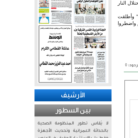
لال النار
ة” وأطلقت
م واضطروا
دود: 0
الأرشيف
بين السطور
لا يُقاس تطور المنظومة الصحية
بالحداثة العمرانية وتحديث الأجهزة