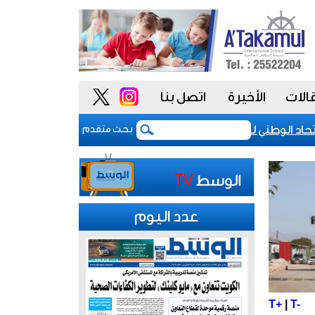
الات
الأخيرة
اتصل بنا
د الوطني للموظفين: موظفو الكويت سطروا ملحمة وطنية خالدة.. 
بحث متقدم
عدد اليوم
T+
|
T-