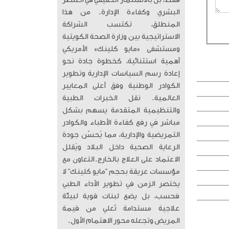
فقط، بل بالاستثمار الحقيقي في العنصر
البشري وكفاءة الإدارة. من هذا
المنطلق، تكتسب الشراكة
الاستراتيجية بين وزارة الصحة الكويتية
ومستشفى «مايو كلينك» الأمريكي
أهمية استثنائية، كخطوة جادة نحو
إعادة رسم السياسات الإدارية وتطوير
الكوادر الوطنية وفق أعلى المعايير
العالمية. ​ نقل الخبرات الطبية
والتنظيمية المتقدمة يسهم بشكل
مباشر في رفع كفاءة الأطباء والكوادر
التمريضية والإدارية، مما يُحسّن جودة
الرعاية الصحية داخل البلاد ويُقلل
الاعتماد على العلاج بالخارج. ​التعاون مع
مؤسسات عريقة بحجم “مايو كلينك” لا
يختصر الزمن في تطوير الأداء الطبي
فحسب، بل يضع لبنات قوية لبيئة
علاجية مستدامة تُعلي من قيمة
المريض وتجعله محور الاهتمام الأول.