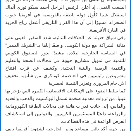
الشعب الغيني، إذ أعلن الرئيس الراحل أحمد سيكو توري آنذاك
استقلال غينيا كأول دولة ناطقة بالفرنسية في أفريقيا جنوب
الصحراء، مشيرًا إلى أن هذا القرار التاريخي أشعل رياح الحرية
في القارة الأفريقية.
وفي سياق حديثه عن العلاقات الثنائية، شدد السفير الغيني على
متانة الشراكة مع دولة الكويت، واصفًا إياها بـ”الشريك المميز”
في السياسة الخارجية لبلاده، مشيدًا بدور الصندوق الكويتي
للتنمية في تمويل مشاريع حيوية في مجالات الصحة والتعليم
والتنمية الريفية والبنية التحتية. وكشف عن قرب افتتاح
مشروعين رئيسيين في العاصمة كوناكري من شأنهما تخفيف
الازدحام المروري وتعزيز التنمية الحضرية.
كما سلط الضوء على الإمكانات الاقتصادية الكبيرة التي تزخر بها
غينيا، من ثروات معدنية ضخمة تشمل البوكسيت والذهب والحديد
والماس، إلى جانب قدرات هائلة في مجالات الطاقة الكهرومائية
والزراعة، داعيًا المستثمرين الكويتيين والدوليين إلى استكشاف
الفرص الواعدة في هذه القطاعات.
من جهته أكد نائب مساعد وزير الخارجية لشؤون أفريقيا نايف