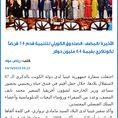
الأخيرة / المضف :الصندوق الكويتي للتنمية قدم 14 قرضاً
لكوناكري بقيمة 64 مليون دولار
كتب :
رياض عواد
04/10/2025 09:23
احتفلت سفارة جمهورية غينيا لدى دولة الكويت بالذكرى الـ 67
لاستقلال بلادها، خلال حفل أقيم في فندق حياة ريجنسي بحضور
مساعد وزير الخارجية لشؤون أفريقيا السفير محمد نايف
المضف، وعدد من السفراء ورؤساء البعثات الدبلوماسية وأعضاء
السلك القنصلي المعتمدين.
وأكد سفير غينيا لدى البلاد السيد مامادي ترواري، في كلمة ألقاها
بالمناسبة، أن الثاني من أكتوبر 1958 يمثل محطة فارقة في تاريخ