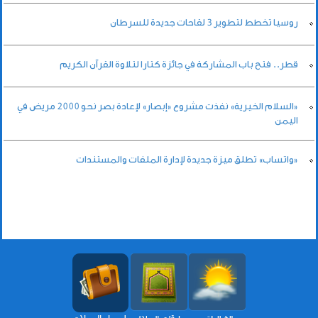
روسيا تخطط لتطوير 3 لقاحات جديدة للسرطان
قطر.. فتح باب المشاركة في جائزة كتارا لتلاوة القرآن الكريم
«السلام الخيرية» نفذت مشروع «إبصار» لإعادة بصر نحو 2000 مريض في
اليمن
«واتساب» تطلق ميزة جديدة لإدارة الملفات والمستندات