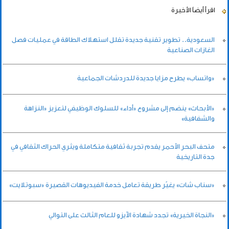
اقرأ أيضاً
الأخيرة
السعودية.. تطوير تقنية جديدة تقلل استهلاك الطاقة في عمليات فصل
الغازات الصناعية
«واتساب» يطرح مزايا جديدة للدردشات الجماعية
«الأبحاث» ينضم إلى مشروع «أداء» للسلوك الوظيفي لتعزيز «النزاهة
والشفافية»
متحف البحر الأحمر يقدم تجربة ثقافية متكاملة ويثري الحراك الثقافي في
جدة التاريخية
«سناب شات» يغيّر طريقة تعامل خدمة الفيديوهات القصيرة «سبوتلايت»
«النجاة الخيرية» تجدد شهادة الآيزو للعام الثالث على التوالي