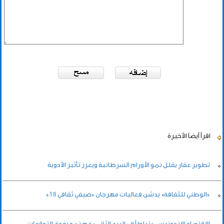
اقرأ أيضاً
الأخيرة
تطوير عقار يقلل نمو الأورام السرطانية ويعزز تأثير الأدوية
«الوطني للثقافة» يدشن فعاليات مهرجان «صيفي ثقافي 18»
الاقتصاد الإندونيسي يتباطأ في الربع الثاني رغم نمو يفوق التوقعات