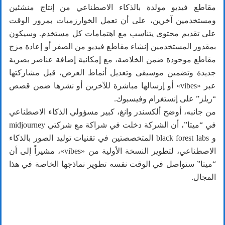
مقاطع فيديو مولدة بالذكاء الاصطناعي من إنتاج منشئين
ومستخدمين آخرين، على أن تعمل الخوارزميات بمرور الوقت
على تقديم محتوى يتناسب مع اهتمامات كل مستخدم. وسيكون
بمقدور المستخدمين إنشاء مقاطع فيديو من الصفر أو إعادة مزج
مقاطع موجودة ضمن الخلاصة، مع إمكانية إضافة عناصر بصرية
جديدة وتضمين موسيقى وتعديل أنماط العرض، قبل مشاركتها
عبر «vibes» أو إرسالها مباشرة للآخرين أو نشرها ضمن قصص
“ريلز” على إنستغرام وفيسبوك.
من جانبه، أوضح ألكسندر وانغ، كبير مسؤولي الذكاء الاصطناعي
في “ميتا”، أن الشركة دخلت في شراكة مع شركتي midjourney
و black forest labs المتخصصتين في تقنيات توليد الصور بالذكاء
الاصطناعي، لتطوير النسخة الأولية من «vibes»، مشيراً إلى أن
“ميتا” ستواصل في الوقت نفسه تطوير نماذجها الخاصة في هذا
المجال.