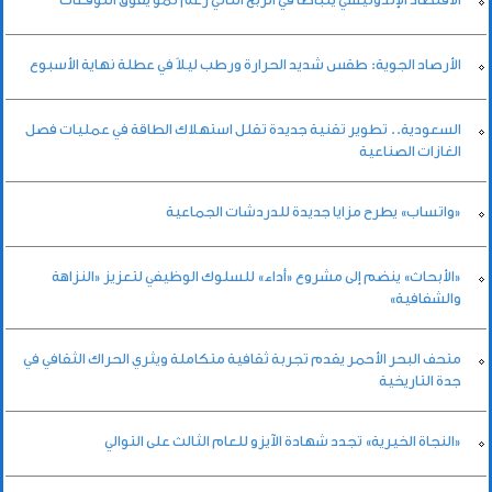
الأرصاد الجوية: طقس شديد الحرارة ورطب ليلاً في عطلة نهاية الأسبوع
السعودية.. تطوير تقنية جديدة تقلل استهلاك الطاقة في عمليات فصل
الغازات الصناعية
«واتساب» يطرح مزايا جديدة للدردشات الجماعية
«الأبحاث» ينضم إلى مشروع «أداء» للسلوك الوظيفي لتعزيز «النزاهة
والشفافية»
متحف البحر الأحمر يقدم تجربة ثقافية متكاملة ويثري الحراك الثقافي في
جدة التاريخية
«النجاة الخيرية» تجدد شهادة الآيزو للعام الثالث على التوالي