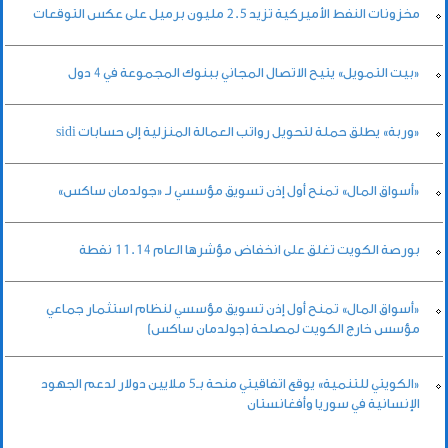
مخزونات النفط الأميركية تزيد 2.5 مليون برميل على عكس التوقعات
«بيت التمويل» يتيح الاتصال المجاني ببنوك المجموعة في 4 دول
«وربة» يطلق حملة لتحويل رواتب العمالة المنزلية إلى حسابات sidi
«أسواق المال» تمنح أول إذن تسويق مؤسسي لـ «جولدمان ساكس»
بورصة الكويت تغلق على انخفاض مؤشرها العام 11.14 نقطة
«أسواق المال» تمنح أول إذن تسويق مؤسسي لنظام استثمار جماعي
مؤسس خارج الكويت لمصلحة (جولدمان ساكس)
«الكويتي للتنمية» يوقع اتفاقيتي منحة بـ5 ملايين دولار لدعم الجهود
الإنسانية في سوريا وأفغانستان