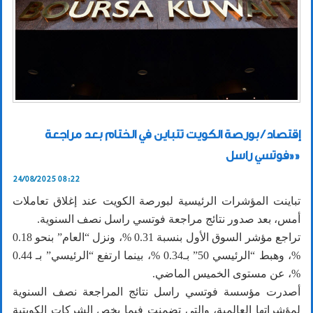
إقتصاد / بورصة الكويت تتباين في الختام بعد مراجعة
«فوتسي راسل»
24/08/2025 08:22
تباينت المؤشرات الرئيسية لبورصة الكويت عند إغلاق تعاملات
أمس، بعد صدور نتائج مراجعة فوتسي راسل نصف السنوية.
تراجع مؤشر السوق الأول بنسبة 0.31 %، ونزل “العام” بنحو 0.18
%، وهبط “الرئيسي 50” بـ0.34 %، بينما ارتفع “الرئيسي” بـ 0.44
%، عن مستوى الخميس الماضي.
أصدرت مؤسسة فوتسي راسل نتائج المراجعة نصف السنوية
لمؤشراتها العالمية، والتي تضمنت فيما يخص الشركات الكويتية