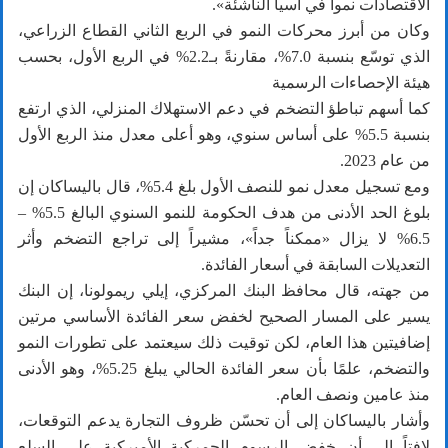
الاقتصادات نمواً في آسيا الناشئة».
وكان من أبرز محركات النمو في الربع الثاني القطاع الزراعي،
الذي توسّع بنسبة 7.0%، مقارنةً بـ2.2% في الربع الأول، بحسب
هيئة الإحصاءات الرسمية
كما أسهم تباطؤ التضخم في دعم الاستهلاك المنزلي، الذي ارتفع
بنسبة 5.5% على أساس سنوي، وهو أعلى معدل منذ الربع الأول
من عام 2023.
ومع تسجيل معدل نمو للنصف الأول بلغ 5.4%، قال باليساكان إن
بلوغ الحد الأدنى من هدف الحكومة للنمو السنوي البالغ 5.5% –
6.5% لا يزال «ممكناً جداً»، مشيراً إلى تراجع التضخم وأثر
التعديلات السابقة في أسعار الفائدة.
من جهته، قال محافظ البنك المركزي، إيلي ريمولونا، إن البنك
يسير على المسار الصحيح لخفض سعر الفائدة الأساسي مرتين
إضافيتين هذا العام، لكن توقيت ذلك سيعتمد على تطورات النمو
والتضخم، علمًا بأن سعر الفائدة الحالي يبلغ 5.25%، وهو الأدنى
منذ عامين ونصف العام.
وأشار باليساكان إلى أن تحسّن ظروف التجارة يدعم التوقعات،
لافتاً إلى أن خفض الرسوم الجمركية الأميركية على السلع