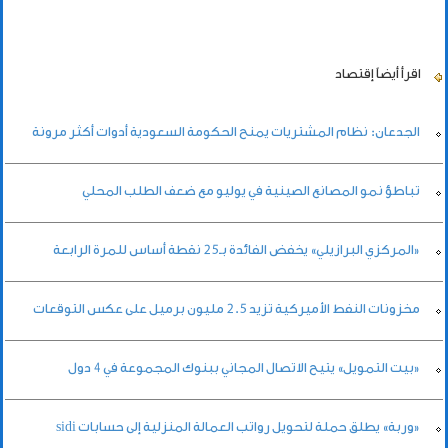
اقرأ أيضاً
إقتصاد
الجدعان: نظام المشتريات يمنح الحكومة السعودية أدوات أكثر مرونة
تباطؤ نمو المصانع الصينية في يوليو مع ضعف الطلب المحلي
«المركزي البرازيلي» يخفض الفائدة بـ25 نقطة أساس للمرة الرابعة
مخزونات النفط الأميركية تزيد 2.5 مليون برميل على عكس التوقعات
«بيت التمويل» يتيح الاتصال المجاني ببنوك المجموعة في 4 دول
«وربة» يطلق حملة لتحويل رواتب العمالة المنزلية إلى حسابات sidi