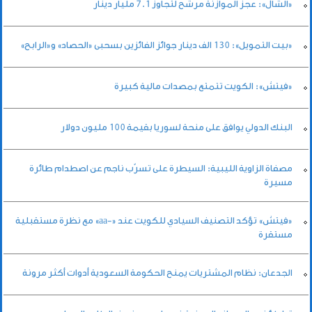
«الشال»: عجز الموازنة مرشح لتجاوز 7.1 مليار دينار
«بيت التمويل»: 130 الف دينار جوائز الفائزين بسحبى «الحصاد» و«الرابح»
«فيتش»: الكويت تتمتع بمصدات مالية كبيرة
البنك الدولي يوافق على منحة لسوريا بقيمة 100 مليون دولار
مصفاة الزاوية الليبية: السيطرة على تسرّب ناجم عن اصطدام طائرة
مسيرة
«فيتش» تؤكد التصنيف السيادي للكويت عند «-aa» مع نظرة مستقبلية
مستقرة
الجدعان: نظام المشتريات يمنح الحكومة السعودية أدوات أكثر مرونة