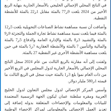
في الناتج المحلي الإجمالي الخليجي بالأسعار الجارية بنهاية الربع
الأخير من
2024
بلغت
9
ر
77
بالمئة مقابل
1
ر
22
بالمئة للأنشطة
النفطية.
وأضافت أن نسبة مساهمة نشاط الصناعات التحويلية بلغت
5
ر
12
بالمئة فيما بلغت نسبة مساهمة نشاط تجارة الجملة والتجزئة
9
ر
9
بالمئة والتشييد
3
ر
8
بالمئة والإدارة العامة والدفاع
5
ر
7
بالمئة
والمالية والتأمين
7
بالمئة والأنشطة العقارية
7
ر
5
بالمئة في حين
بلغت مساهمة الأنشطة الأخرى غير النفطية
27
بالمئة.
ولفتت إلى أنه مقارنة بالربع الثالث من عام
2024
سجل الناتج
المحلي الإجمالي بالأسعار الجارية لدول المجلس في الربع الأخير
من ذات العام نموا بلغ
3
ر
1
بالمئة حيث سجل في الربع الثالث ما
قيمته
1
ر
580
مليار دولار.
وأسس المركز الإحصائي لدول مجلس التعاون لدول الخليج
العربية ومقره سلطنة عمان ليكون الجهة الرسمية المعتمدة
للبيانات والمعلومات والإحصاءات المتعلقة بدوله إضافة إلى
تعزيز العمل الإحصائي والمعلوماتي لمراكز الإحصاء الوطنية