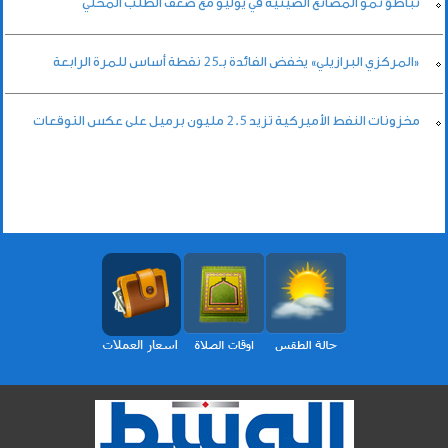
تباطؤ نمو المصانع الصينية في يوليو مع ضعف الطلب المحلي
«المركزي البرازيلي» يخفض الفائدة بـ25 نقطة أساس للمرة الرابعة
مخزونات النفط الأميركية تزيد 2.5 مليون برميل على عكس التوقعات