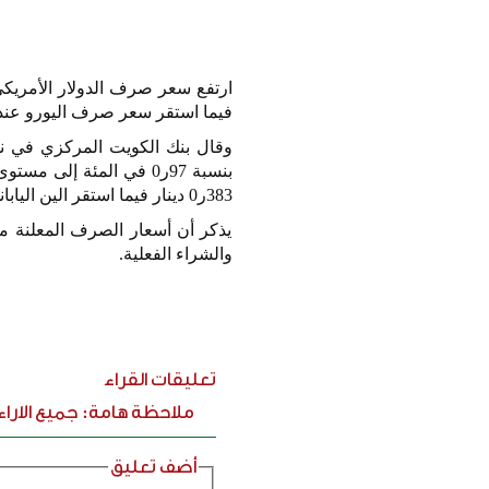
ارتفع سعر صرف الدولار الأمريكي أ
فيما استقر سعر صرف اليورو عن
وقال بنك الكويت المركزي في نش
بنسبة
97
ر
0
في المئة إلى مستو
383
ر
0
دينار فيما استقر الين اليا
يذكر أن أسعار الصرف المعلنة م
والشراء الفعلية.
تعليقات القراء
ملاحظة هامة: جميع الارا
أضف تعليق