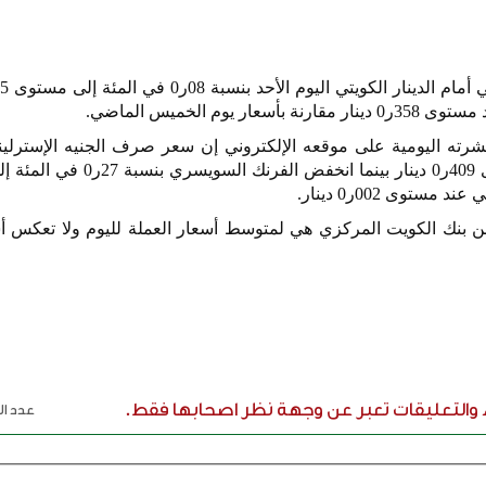
مام الدينار الكويتي اليوم الأحد بنسبة
08
ر
0
في المئة إلى مستوى
5
د مستوى
358
ر
0
دينار مقارنة بأسعار يوم الخميس الماضي.
رته اليومية على موقعه الإلكتروني إن سعر صرف الجنيه الإسترلي
ى
409
ر
0
دينار بينما انخفض الفرنك السويسري بنسبة
27
ر
0
في المئة إ
باني عند مستوى
002
ر
0
دينار.
ن بنك الكويت المركزي هي لمتوسط أسعار العملة لليوم ولا تعكس أس
ء والتعليقات تعبر عن وجهة نظر اصحابها فقط.
عدد الر