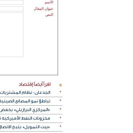
الاسم
عنوان المقال
النص
اقرأ أيضاً
إقتصاد
الجدعان: نظام المشتريات 
تباطؤ نمو المصانع الصيني
«المركزي البرازيلي» يخفض الفائدة بـ25 نقطة أسا
مخزونات النفط الأميركية تزيد 2.5 مليون برميل على عكس 
«بيت التمويل» يتيح الاتصال 