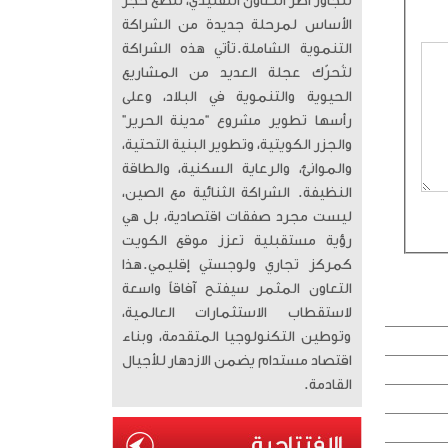
تتجاوز أطر التعاون التقليدي، لتضع حجر
الأساس لمرحلة جديدة من الشراكة
التنموية الشاملة. ​تأتي هذه الشراكة
لتُحرّك عجلة العديد من المشاريع
الحيوية والتنموية في البلاد، وعلى
رأسها تطوير مشروع “مدينة الحرير”
والجزر الكويتية، وتطوير البنية التحتية،
والموانئ، والرعاية السكنية، والطاقة
النظيفة. الشراكة الثنائية مع الصين،
ليست مجرد صفقات اقتصادية، بل هي
رؤية مستقبلية تعزز موقع الكويت
كمركز تجاري ولوجستي إقليمي. ​هذا
التعاون المثمر سيفتح آفاقاً واسعة
لاستقطاب الاستثمارات العالمية،
وتوطين التكنولوجيا المتقدمة، وبناء
اقتصاد مستدام يضمن الازدهار للأجيال
القادمة.