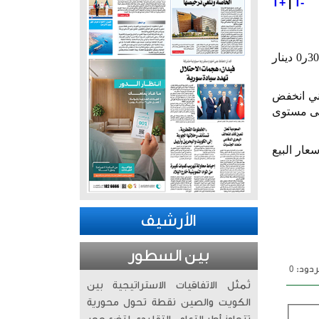
T+
|
T-
30
ر
0
دينار
ني انخفض
لى مستوى
عار البيع
الأرشيف
بين السطور
دود: 0
تُمثّل الاتفاقيات الاستراتيجية بين
الكويت والصين نقطة تحول محورية