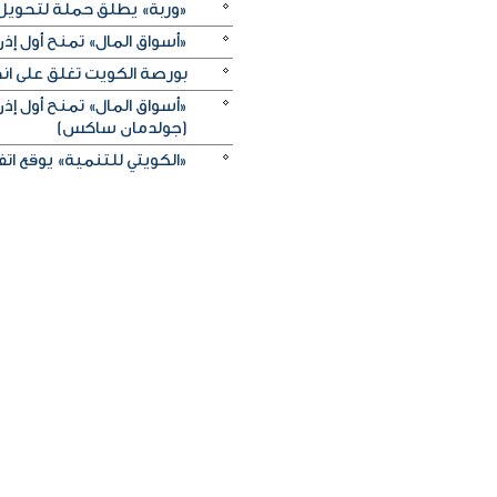
«وربة» يطلق حملة لتحويل روا
«أسواق المال» تمنح أول 
بورصة الكويت تغلق على انخفاض 
«أسواق المال» تمنح أول 
(جولدمان ساكس)
«الكويتي للتنمية» يوقع اتفاقيتي منحة بـ5 ملايين دولار لدعم الجه