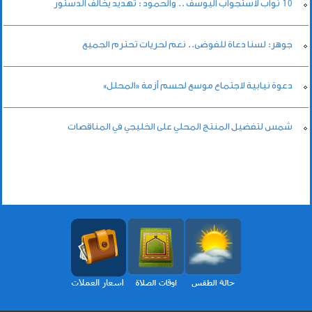
10 نواب لاستجواب اليوسف .. والحمود : تهديد يخالف الدستور
جوهر: لسنا دعاة للفوضى.. نعم لحريات تحترم الجميع
دعوة نيابية لاجتماع موسع لحسم أزمة «المحلل»
شمس لتفضيل المنتج المحلي على الخليجي في المناقصات