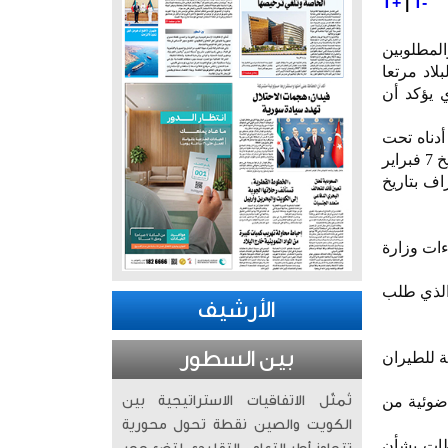
T+
|
T-
المطلوبين
لاد مرتعا
جيا المعلومات والاتصالات (ict) الأمر الذي يؤكد أن
دناه تحت
البند الاحتياطي للاتصالات (ict) رقم (27) بتاريخ 27 يناير 2022 وتم رفضه من قبل استشاري الاشراف بتاريخ 7 فبراير
ي الإشراف بتاريخ
ءات وزارة
يام المقاول بالاعتراض على رفض الاستشاري من خلال كتابه بتاريخ 24 مايو 2022 والذي طلب
الأرشيف
بين السطور
مة للطيران
 ضوئية من
تُمثّل الاتفاقيات الاستراتيجية بين
الكويت والصين نقطة تحول محورية
ظات بشأن