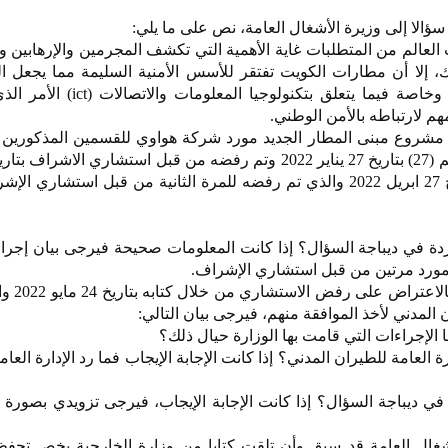
سؤالا إلى وزيرة الأشغال العامة، نص على ما يلي:
العالم من المتطلبات غاية الأهمية التي تكشف المجرمين والإرهابين و
لك، إلا أن مطارات الكويت تفتقر للأسس الأمنية السليمة مما يجعل الب
ومنفذا سهلا للمجرمين وغيرهم، وخاصة فيما يتعلق بتكنولو
م لارتباطه بالأمن الوطني.
مشروع مبنى المطار الجديد مورد شركة هواوي للقسمين المذكورين أ
2022 ثم قدمه للمرة الثانية بتاريخ 27 ابريل 2022 والذي تم رفضه للمرة الثانية من قبل استشار
ردة في ديباجة السؤال؟ إذا كانت المعلومات صحيحة فيرجى بيان إجرا
لمورد مرتين من قبل استشاري الإشراف.
2 - نمى إلى علمي ق
 المدني لأخذ الموافقة منهم، فيرجى بيان التالي:
الإجراءات التي قامت بها الوزارة حيال ذلك؟
 العامة للطيران المدني؟ إذا كانت الإجابة الإيجاب فما رد الإدارة العا
ر في ديباجة السؤال؟ إذا كانت الإجابة الإيجاب، فيرجى تزويدي بصورة
أشغال العامة قد سبق وأن تلقت كتابا من وزارة الخارجية يخص تحف