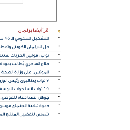
اقرأ أيضاً
برلمان
التشكيل الحكومي الـ 46 خلال مسيرة الحياة السياسية في الكويت
حل البرلمان الكويتي وتعطي
نواب: قوانين الحريات ستت
فلاح الهاجري يُطالب بعودة ال
المونس: على وزارة الصحة 
9 نواب يطالبون رئيس الوزراء المكلف بتوافق الحكومة مع إرادة الشارع واتجاهات المجلس الجديد
10 نواب لاستجواب اليوسف .. والحمود : تهديد يخالف الدستور
جوهر: لسنا دعاة للفوضى..
دعوة نيابية لاجتماع موسع
شمس لتفضيل المنتج المحل