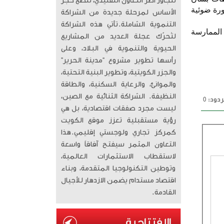
تتجاوز أطر التعاون التقليدي، لتضع حجر
ورة ضوئية
الأساس لمرحلة جديدة من الشراكة
التنموية الشاملة. ​تأتي هذه الشراكة
 الممارسة
لتُحرّك عجلة العديد من المشاريع
الحيوية والتنموية في البلاد، وعلى
رأسها تطوير مشروع “مدينة الحرير”
والجزر الكويتية، وتطوير البنية التحتية،
والموانئ، والرعاية السكنية، والطاقة
النظيفة. الشراكة الثنائية مع الصين،
دود: 0
ليست مجرد صفقات اقتصادية، بل هي
رؤية مستقبلية تعزز موقع الكويت
كمركز تجاري ولوجستي إقليمي. ​هذا
التعاون المثمر سيفتح آفاقاً واسعة
لاستقطاب الاستثمارات العالمية،
وتوطين التكنولوجيا المتقدمة، وبناء
اقتصاد مستدام يضمن الازدهار للأجيال
القادمة.