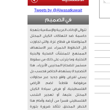
Tweets by @Alwasatkuwait
في الصميم
تتوالى الإدانات العربية والإسلامية بلهجة
حاسمة ضد انتهاكات الكيان المحتل
المتواصلة في قطاع غزة، والتي تجاوزت
كل الخطوط الحمراء عبر الاستهداف
الممنهج للمنشآت الصحية والبنية
التحتية، وما يترتب على ذلك من سقوط
مستمر للضحايا المدنيين الأبرياء. ​ هذا
التصعيد لا يستهدف الحاضر فحسب، بل
يسعى لفرض واقع جديد عبر محاولات
مرفوضة قاطعاً لضم الأراضي
الفلسطينية، أو فرض سيادة الكيان
المحتل عليها، أو تهجير الشعب
الفلسطيني قسراً من أرضه. ​وأمام هذا
الخطر المحدق، تتأكد ضرورة بلورة