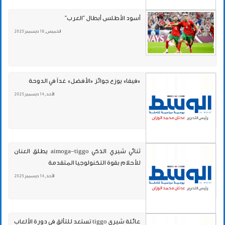
أسود الأطلس أبطال "العرب"
الخميس , 18 ديسمبر 2025
«فيفا» يوزع جوائز «الأفضل» غداً في الدوحة
الأحد , 14 ديسمبر 2025
ثنائي شيري الذكي aimoga–tiggo يطلق العنان
للأحلام بقوة التكنولوجيا المتقدمة
الأحد , 14 ديسمبر 2025
عائلة شيري tiggo تستعد للتألق في دورة الألعاب