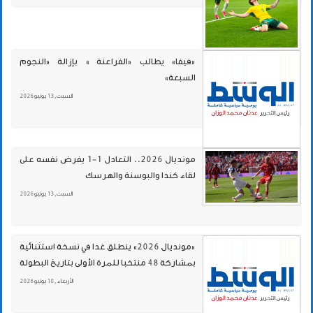
«فيفا» يطالب «الفراعنة » بإزالة «النجوم
السبعة»
السبت , 13 يونيو 2026
مونديال 2026.. التعادل 1-1 يفرض نفسه على
لقاء كندا والبوسنة والهرسك
السبت , 13 يونيو 2026
«مونديال 2026» ينطلق غدا في نسخة استثنائية
بمشاركة 48 منتخبا للمرة الأولى بتاريخ البطولة
الأربعاء , 10 يونيو 2026