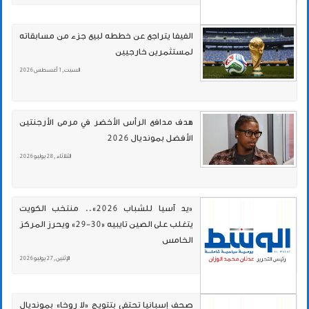
الفيفا يتراجع عن خططه لبيع جزء من مسابقاته
لمستثمرين خارجيين
السبت , 1 أغسطس 2026
هدف مدافع الرأس الأخضر في مرمى الأرجنتين
الأفضل بمونديال 2026
الثلاثاء , 28 يوليو 2026
«يد آسيا للشباب 2026».. منتخب الكويت
يتغلب على الصين تايبيه «30-29» ويحرز المركز
الخامس
الإثنين , 27 يوليو 2026
صحف إسبانيا تحتفي بتتويج «لا روخا» بمونديال