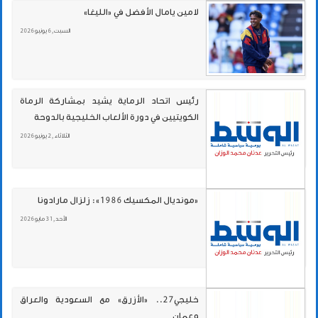
لامين يامال الأفضل في «الليغا»
السبت , 6 يونيو 2026
رئيس اتحاد الرماية يشيد بمشاركة الرماة
الكويتيين في دورة الألعاب الخليجية بالدوحة
الثلاثاء , 2 يونيو 2026
«مونديال المكسيك 1986»: زلزال مارادونا
الأحد , 31 مايو 2026
خليجي27.. «الأزرق» مع السعودية والعراق
وعمان