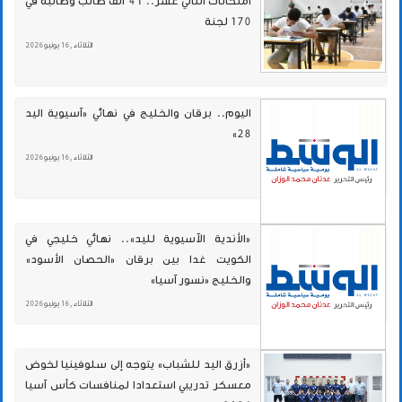
امتحانات الثاني عشر.. 41 ألف طالب وطالبة في
170 لجنة
الثلاثاء , 16 يونيو 2026
اليوم.. برقان والخليج في نهائي «آسيوية اليد
28»
الثلاثاء , 16 يونيو 2026
«الأندية الآسيوية لليد».. نهائي خليجي في
الكويت غدا بين برقان «الحصان الأسود»
والخليج «نسور آسيا»
الثلاثاء , 16 يونيو 2026
«أزرق اليد للشباب» يتوجه إلى سلوفينيا لخوض
معسكر تدريبي استعدادا لمنافسات كأس آسيا