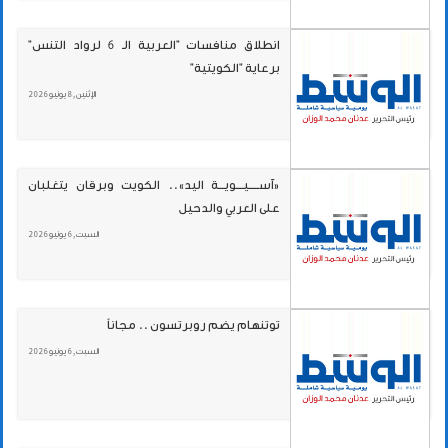
انطلاق منافسات "العربية الـ 6 لرواد التنس"
برعاية "الكويتية"
الإثنين , 8 يونيو 2026
«آســـــيــــويـــة اليد».. الكويت وبرقان يتغلبان
على العربي والدحيل
السبت , 6 يونيو 2026
توتنهام يضم روبرتسون .. مجاناً
السبت , 6 يونيو 2026